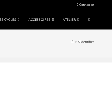
Connexion
Toggle
ES CYCLES
ACCESSOIRES
ATELIER
website
>
S’identifier
search