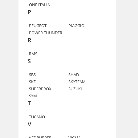
ONE ITALIA
P
PEUGEOT
PIAGGIO
POWER THUNDER
R
RMS
S
SBS
SHAD
SKF
SKYTEAM
SUPERPROX
SUZUKI
SYM
T
TUCANO
V
VEE RUBBER
VICMA