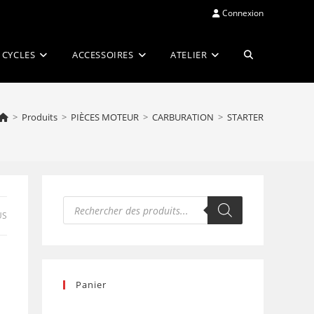
Connexion
Toggle
 CYCLES
ACCESSOIRES
ATELIER
website
>
Produits
>
PIÈCES MOTEUR
>
CARBURATION
>
STARTER
search
Recherche
de
US
produits
Panier