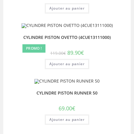
prix
prix
initial
actuel
Ajouter au panier
était :
est :
119.00€.
79.90€.
CYLINDRE PISTON OVETTO (4CUE13111000)
PROMO !
Le
Le
89.90
€
119.00
€
prix
prix
initial
actuel
Ajouter au panier
était :
est :
119.00€.
89.90€.
CYLINDRE PISTON RUNNER 50
69.00
€
Ajouter au panier