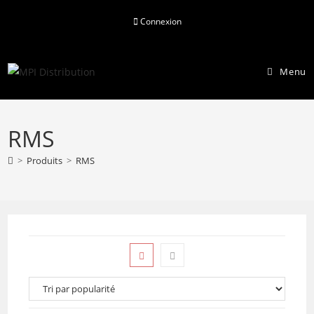
Skip
Connexion
to
content
Menu
RMS
>
Produits
>
RMS