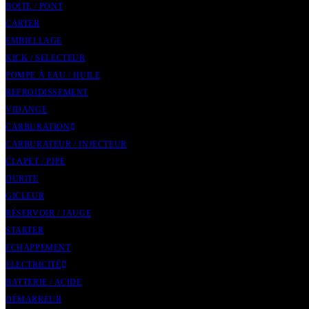
BOITE / PONT
CARTER
EMBIELLAGE
KICK / SELECTEUR
POMPE À EAU / HUILE
REFROIDISSEMENT
VIDANGE
CARBURATION
CARBURATEUR / INJECTEUR
CLAPET / PIPE
DURITE
GICLEUR
RÉSERVOIR / JAUGE
STARTER
ECHAPPEMENT
ELECTRICITÉ
BATTERIE / ACIDE
DÉMARREUR