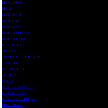
RÉGULATEUR
RELAIS
FILTRATION
BOITE À AIR
FILTRE À AIR
FILTRE À ESSENCE
FILTRE À HUILE
HAUT MOTEUR
CULASSE
CULBUTEURS / SOUPAPES
CYLINDRE
DISTRIBUTION
GOUJONS
PISTON
JOINT / ROULEMENT
JOINT MOTEUR
JOINTS SPI / TORIQUE
ROULEMENTS