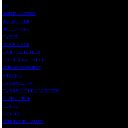
CDI
ROTOR / STATOR
BAS MOTEUR
BOITE / PONT
CARTER
EMBIELLAGE
KICK / SELECTEUR
POMPE À EAU / HUILE
REFROIDISSEMENT
VIDANGE
CARBURATION
CARBURATEUR / INJECTEUR
CLAPET / PIPE
DURITE
GICLEUR
RÉSERVOIR / JAUGE