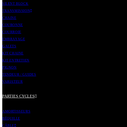
SILENT BLOCK
TRANSMISSION
CHAINE
COURONNE
COURROIE
EMBRAYAGE
GALETS
KIT CHAINE
KIT ENTRETIEN
PIGNON
TENDEUR / GUIDES
VARIATEUR
PARTIES CYCLES
AMORTISSEURS
BÉQUILLE
CÂBLE