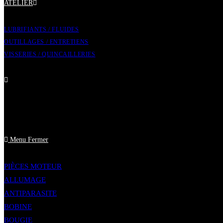
ATELIER
LUBRIFIANTS / FLUIDES
OUTILLAGES / ENTRETIENS
VISSERIES / QUINCAILLERIES
Toggle
website
Menu
Fermer
search
PIÈCES MOTEUR
ALLUMAGE
ANTIPARASITE
BOBINE
BOUGIE