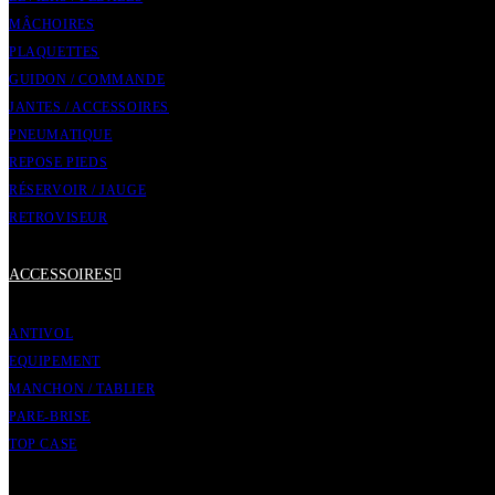
MÂCHOIRES
PLAQUETTES
GUIDON / COMMANDE
JANTES / ACCESSOIRES
PNEUMATIQUE
REPOSE PIEDS
RÉSERVOIR / JAUGE
RETROVISEUR
ACCESSOIRES
ANTIVOL
EQUIPEMENT
MANCHON / TABLIER
PARE-BRISE
TOP CASE