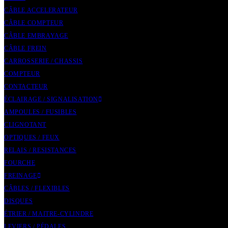
CÂBLE ACCELERATEUR
CÂBLE COMPTEUR
CÂBLE EMBRAYAGE
CÂBLE FREIN
CARROSSERIE / CHASSIS
COMPTEUR
CONTACTEUR
ÉCLAIRAGE / SIGNALISATION
AMPOULES / FUSIBLES
CLIGNOTANT
OPTIQUES / FEUX
RELAIS / RESISTANCES
FOURCHE
FREINAGE
CÂBLES / FLEXIBLES
DISQUES
ÉTRIER / MAITRE-CYLINDRE
LEVIERS / PÉDALES