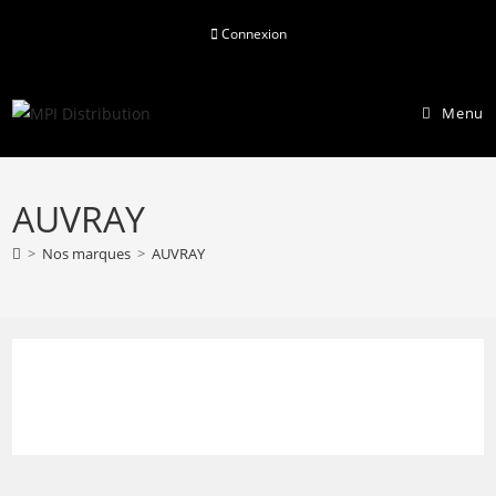
Skip
Connexion
to
content
Menu
AUVRAY
>
Nos marques
>
AUVRAY