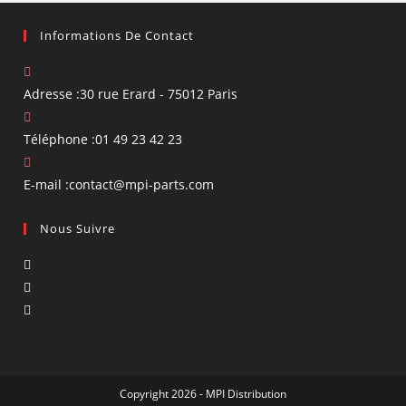
Informations De Contact
Adresse :
30 rue Erard - 75012 Paris
Téléphone :
01 49 23 42 23
S’ouvre
E-mail :
contact@mpi-parts.com
dans
Nous Suivre
votre
application
S’ouvre
dans
S’ouvre
un
dans
S’ouvre
nouvel
un
dans
onglet
nouvel
un
onglet
nouvel
Copyright 2026 - MPI Distribution
onglet