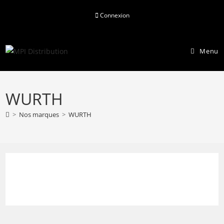
Skip
Connexion
to
content
Menu
WURTH
>
Nos marques
>
WURTH