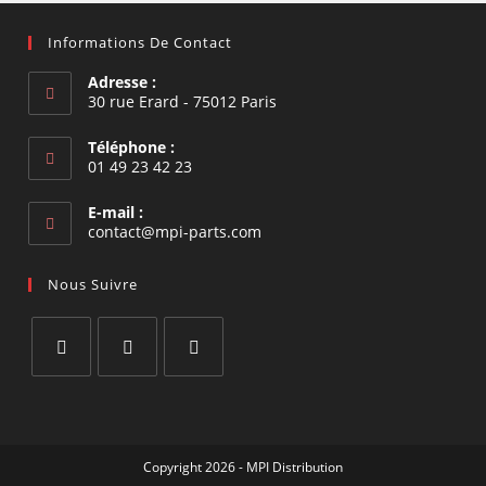
Informations De Contact
Adresse :
30 rue Erard - 75012 Paris
Téléphone :
01 49 23 42 23
E-mail :
S’ouvre
contact@mpi-parts.com
dans
votre
Nous Suivre
application
S’ouvre
S’ouvre
S’ouvre
dans
dans
dans
un
un
un
Copyright 2026 - MPI Distribution
nouvel
nouvel
nouvel