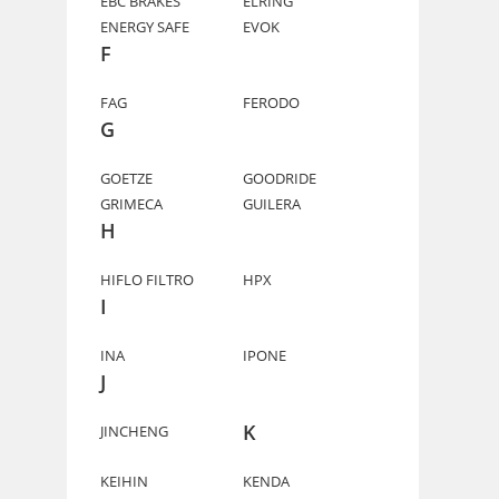
EBC BRAKES
ELRING
ENERGY SAFE
EVOK
F
FAG
FERODO
G
GOETZE
GOODRIDE
GRIMECA
GUILERA
H
HIFLO FILTRO
HPX
I
INA
IPONE
J
K
JINCHENG
KEIHIN
KENDA