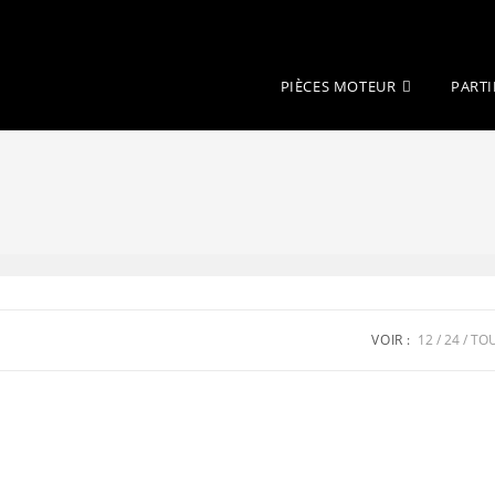
PIÈCES MOTEUR
PARTI
VOIR :
12
24
TO