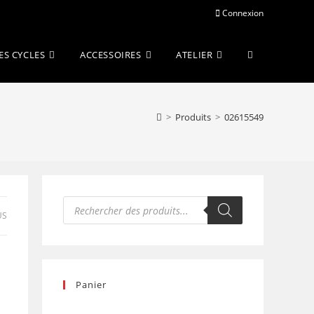
Connexion
Toggle
ES CYCLES
ACCESSOIRES
ATELIER
website
>
Produits
>
02615549
search
Recherche
de
US
produits
Panier