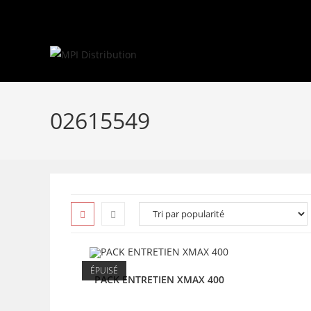
Skip
to
content
02615549
ÉPUISÉ
PACK ENTRETIEN XMAX 400