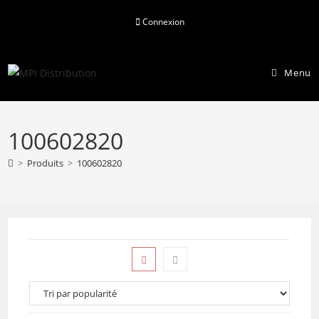
Skip
Connexion
to
content
Menu
100602820
>
Produits
>
100602820