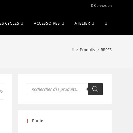
Connexion
Toggle
ES CYCLES
ACCESSOIRES
ATELIER
website
>
Produits
>
BR9ES
search
Recherche
de
US
produits
Panier