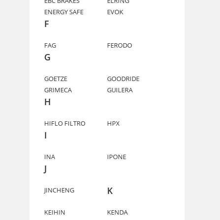
EBC BRAKES
ELRING
ENERGY SAFE
EVOK
F
FAG
FERODO
G
GOETZE
GOODRIDE
GRIMECA
GUILERA
H
HIFLO FILTRO
HPX
I
INA
IPONE
J
K
JINCHENG
KEIHIN
KENDA