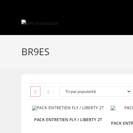
Skip
to
content
BR9ES
PACK ENTRETIEN FLY / LIBERTY 2T
PACK ENT