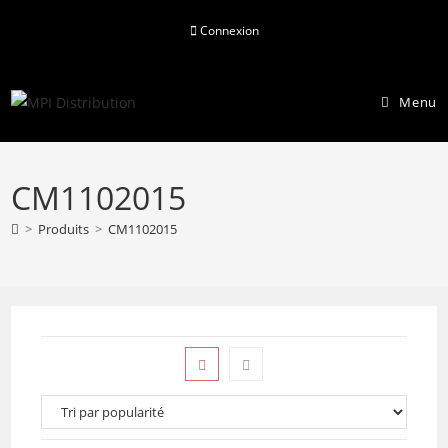
Skip
Connexion
to
content
Menu
CM1102015
>
Produits
>
CM1102015