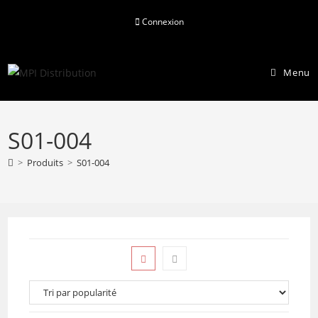
Skip
Connexion
to
content
Menu
S01-004
>
Produits
>
S01-004