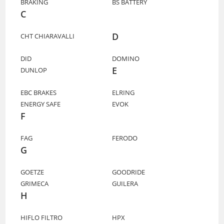
BRAKING
BS BATTERY
C
D
CHT CHIARAVALLI
DID
DOMINO
E
DUNLOP
EBC BRAKES
ELRING
ENERGY SAFE
EVOK
F
FAG
FERODO
G
GOETZE
GOODRIDE
GRIMECA
GUILERA
H
HIFLO FILTRO
HPX