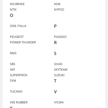
NG BRAKE
NGK
NTN
NYPSO
O
P
ONE ITALIA
PEUGEOT
PIAGGIO
R
POWER THUNDER
S
RMS
SBS
SHAD
SKF
SKYTEAM
SUPERPROX
SUZUKI
T
SYM
V
TUCANO
VEE RUBBER
VICMA
Y