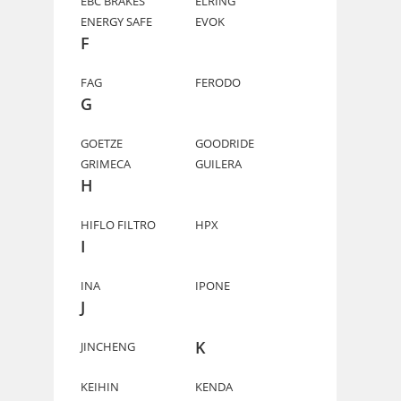
EBC BRAKES
ELRING
ENERGY SAFE
EVOK
F
FAG
FERODO
G
GOETZE
GOODRIDE
GRIMECA
GUILERA
H
HIFLO FILTRO
HPX
I
INA
IPONE
J
K
JINCHENG
KEIHIN
KENDA