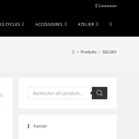
Connexion
Toggle
ES CYCLES
ACCESSOIRES
ATELIER
website
>
Produits
>
S02-001
search
Recherche
de
US
produits
Panier