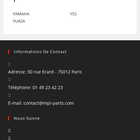
YAMAHA
YSS
YUASA
Informations De Contact
Adresse :
30 rue Erard - 75012 Paris
Téléphone :
01 49 23 42 23
S’ouvre
E-mail :
contact@mpi-parts.com
dans
Nous Suivre
votre
application
S’ouvre
dans
S’ouvre