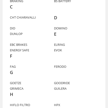
BRAKING
BS BATTERY
C
D
CHT CHIARAVALLI
DID
DOMINO
E
DUNLOP
EBC BRAKES
ELRING
ENERGY SAFE
EVOK
F
FAG
FERODO
G
GOETZE
GOODRIDE
GRIMECA
GUILERA
H
HIFLO FILTRO
HPX