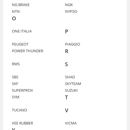
NG BRAKE
NGK
NTN
NYPSO
O
P
ONE ITALIA
PEUGEOT
PIAGGIO
R
POWER THUNDER
S
RMS
SBS
SHAD
SKF
SKYTEAM
SUPERPROX
SUZUKI
T
SYM
V
TUCANO
VEE RUBBER
VICMA
Y