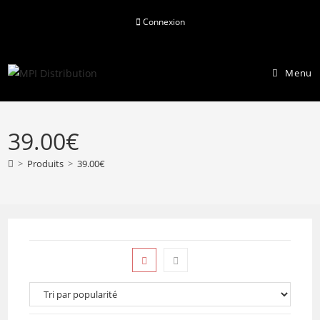
Skip
Connexion
to
content
Menu
39.00€
>
Produits
>
39.00€