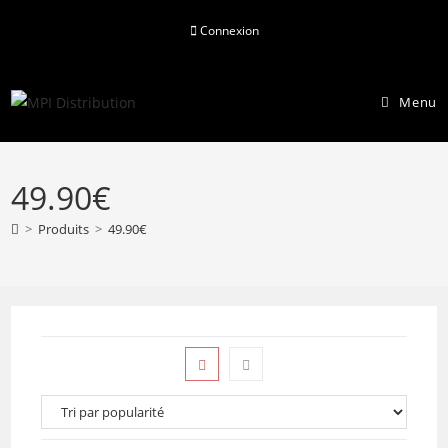
Skip
Connexion
to
content
Menu
49.90€
>
Produits
>
49.90€