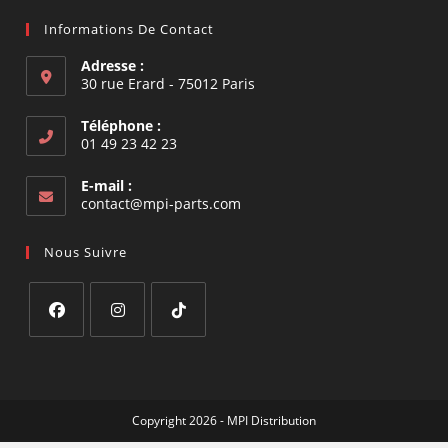
Informations De Contact
Adresse :
30 rue Erard - 75012 Paris
Téléphone :
01 49 23 42 23
E-mail :
S’ouvre
contact@mpi-parts.com
dans
votre
Nous Suivre
application
S’ouvre
S’ouvre
S’ouvre
dans
dans
dans
un
un
un
Copyright 2026 - MPI Distribution
nouvel
nouvel
nouvel