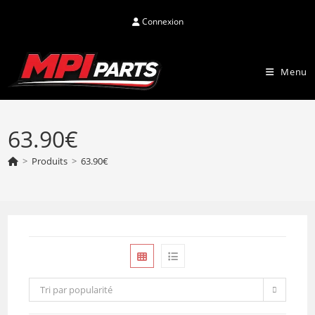
Skip
Connexion
to
content
Menu
63.90€
>
Produits
>
63.90€
Tri par popularité