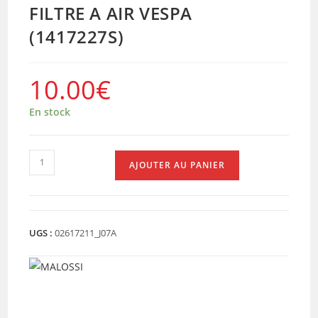
FILTRE A AIR VESPA
(1417227S)
10.00
€
En stock
quantité
AJOUTER AU PANIER
de
FILTRE
A
AIR
UGS :
02617211_J07A
VESPA
(1417227S)