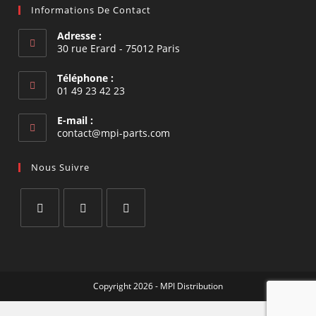
Informations De Contact
Adresse :
30 rue Erard - 75012 Paris
Téléphone :
01 49 23 42 23
E-mail :
S’ouvre
contact@mpi-parts.com
dans
votre
Nous Suivre
application
S’ouvre
S’ouvre
S’ouvre
dans
dans
dans
un
un
un
Copyright 2026 - MPI Distribution
nouvel
nouvel
nouvel
onglet
onglet
onglet