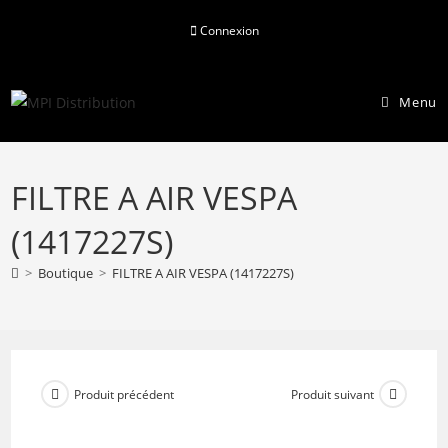
Skip
Connexion
to
content
Menu
FILTRE A AIR VESPA
(1417227S)
>
Boutique
>
FILTRE A AIR VESPA (1417227S)
Produit précédent
Produit suivant