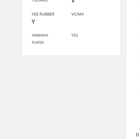
V
TUCANO
VEE RUBBER
VICMA
Y
YAMAHA
YSS
YUASA
I