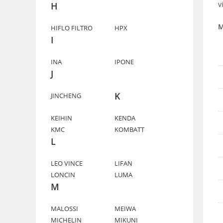
v
H
M
HIFLO FILTRO
HPX
I
INA
IPONE
J
K
JINCHENG
KEIHIN
KENDA
KMC
KOMBATT
L
LEO VINCE
LIFAN
LONCIN
LUMA
M
MALOSSI
MEIWA
MICHELIN
MIKUNI