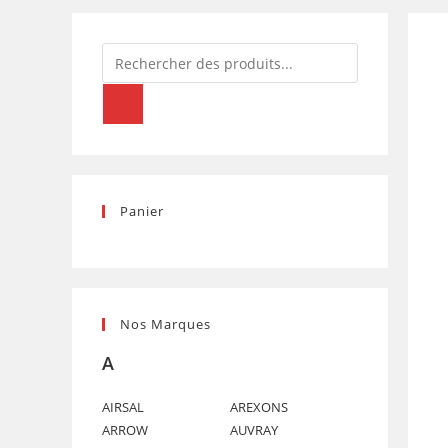
KEEWAY
(5113363)
Recherche
de
produits
Panier
Nos Marques
A
AIRSAL
AREXONS
ARROW
AUVRAY