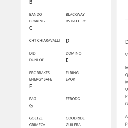
B
BANDO
BLACKWAY
BRAKING
BS BATTERY
C
D
CHT CHIARAVALLI
D
DID
DOMINO
V
E
DUNLOP
M
EBC BRAKES
ELRING
Q
ENERGY SAFE
EVOK
M
F
U
P
FAG
FERODO
r
G
A
GOETZE
GOODRIDE
p
GRIMECA
GUILERA