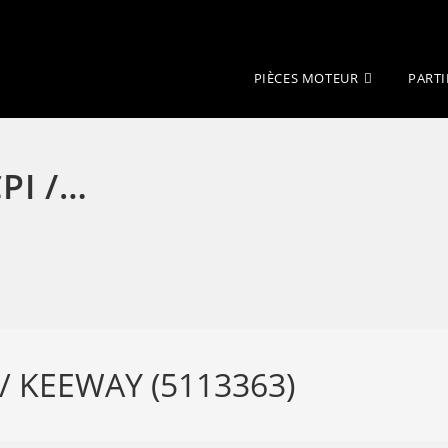
PIÈCES MOTEUR
PARTI
PI /…
/ KEEWAY (5113363)