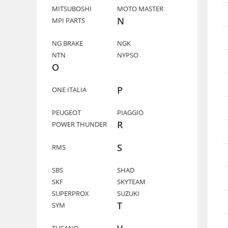
MITSUBOSHI
MOTO MASTER
N
MPI PARTS
NG BRAKE
NGK
NTN
NYPSO
O
P
ONE ITALIA
PEUGEOT
PIAGGIO
R
POWER THUNDER
S
RMS
SBS
SHAD
SKF
SKYTEAM
SUPERPROX
SUZUKI
T
SYM