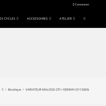
Connexion
Toggle
ES CYCLES
ACCESSOIRES
ATELIER
website
search
>
Boutique
>
VARIATEUR MALOSSI CPI / KEEWAY (5113363)