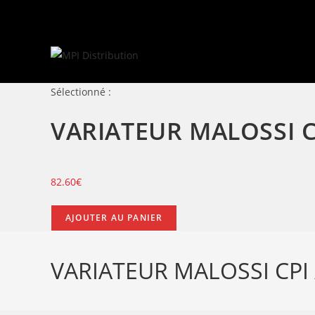
Skip
to
content
Sélectionné :
VARIATEUR MALOSSI C
82.60
€
quantité
AJOUTER AU PANIER
de
VARIATEUR
VARIATEUR MALOSSI CPI 
MALOSSI
CPI
/