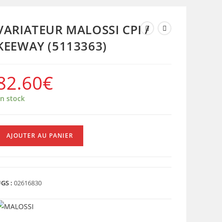
VARIATEUR MALOSSI CPI /
KEEWAY (5113363)
82.60
€
n stock
uantité
AJOUTER AU PANIER
e
ARIATEUR
ALOSSI
PI
GS :
02616830
KEEWAY
5113363)