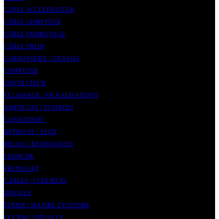
CÂBLE ACCELERATEUR
CÂBLE COMPTEUR
CÂBLE EMBRAYAGE
CÂBLE FREIN
CARROSSERIE / CHASSIS
COMPTEUR
CONTACTEUR
ÉCLAIRAGE / SIGNALISATION
AMPOULES / FUSIBLES
CLIGNOTANT
OPTIQUES / FEUX
RELAIS / RESISTANCES
FOURCHE
FREINAGE
CÂBLES / FLEXIBLES
DISQUES
ÉTRIER / MAITRE-CYLINDRE
LEVIERS / PÉDALES