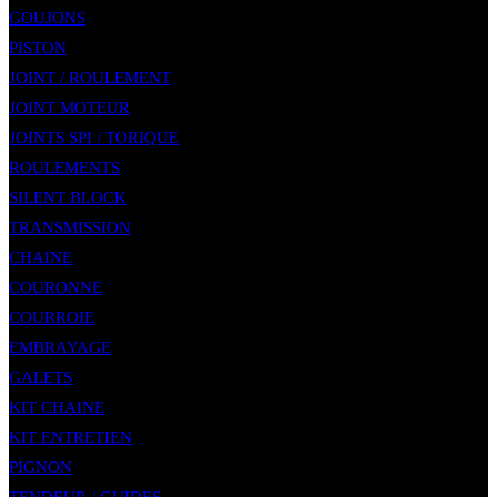
GOUJONS
PISTON
JOINT / ROULEMENT
JOINT MOTEUR
JOINTS SPI / TORIQUE
ROULEMENTS
SILENT BLOCK
TRANSMISSION
CHAINE
COURONNE
COURROIE
EMBRAYAGE
GALETS
KIT CHAINE
KIT ENTRETIEN
PIGNON