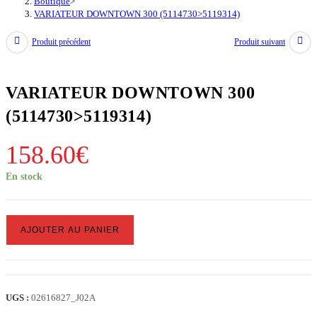
Boutique
>
VARIATEUR DOWNTOWN 300 (5114730>5119314)
Produit précédent
Produit suivant
VARIATEUR DOWNTOWN 300
(5114730>5119314)
158.60
€
En stock
quantité
AJOUTER AU PANIER
de
VARIATEUR
DOWNTOWN
300
UGS :
02616827_J02A
(5114730>5119314)