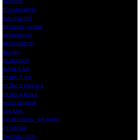
STARTER
ECHAPPEMENT
ELECTRICITÉ
BATTERIE / ACIDE
DÉMARREUR
RÉGULATEUR
RELAIS
FILTRATION
BOITE À AIR
FILTRE À AIR
FILTRE À ESSENCE
FILTRE À HUILE
HAUT MOTEUR
CULASSE
CULBUTEURS / SOUPAPES
CYLINDRE
DISTRIBUTION