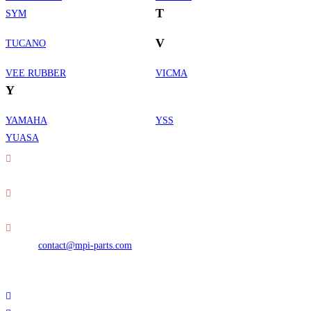
T
SYM
V
TUCANO
VEE RUBBER
VICMA
Y
YAMAHA
YSS
Informations de contact
YUASA
Adresse :
30 rue Erard - 75012 Paris
Téléphone :
01 49 23 42 23
S’ouvre
E-mail :
contact@mpi-parts.com
dans
Nous suivre
votre
S’ouvre
application