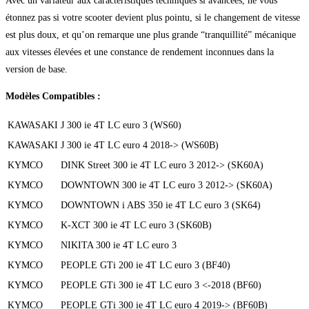
Avec un variateur aux caractéristiques techniques si avancées, ne vous
étonnez pas si votre scooter devient plus pointu, si le changement de vitesse
est plus doux, et qu’on remarque une plus grande “tranquillité” mécanique
aux vitesses élevées et une constance de rendement inconnues dans la
version de base.
Modèles Compatibles :
KAWASAKI
J 300 ie 4T LC euro 3 (WS60)
KAWASAKI
J 300 ie 4T LC euro 4 2018-> (WS60B)
KYMCO
DINK Street 300 ie 4T LC euro 3 2012-> (SK60A)
KYMCO
DOWNTOWN 300 ie 4T LC euro 3 2012-> (SK60A)
KYMCO
DOWNTOWN i ABS 350 ie 4T LC euro 3 (SK64)
KYMCO
K-XCT 300 ie 4T LC euro 3 (SK60B)
KYMCO
NIKITA 300 ie 4T LC euro 3
KYMCO
PEOPLE GTi 200 ie 4T LC euro 3 (BF40)
KYMCO
PEOPLE GTi 300 ie 4T LC euro 3 <-2018 (BF60)
KYMCO
PEOPLE GTi 300 ie 4T LC euro 4 2019-> (BF60B)