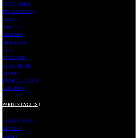
SILENT BLOCK
TRANSMISSION
CHAINE
COURONNE
COURROIE
EMBRAYAGE
GALETS
KIT CHAINE
KIT ENTRETIEN
PIGNON
TENDEUR / GUIDES
VARIATEUR
PARTIES CYCLES
AMORTISSEURS
BÉQUILLE
CÂBLE