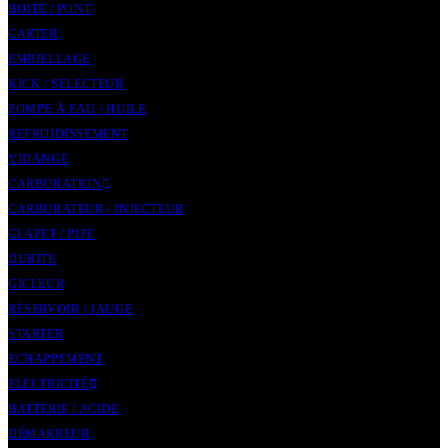
BOITE / PONT
CARTER
EMBIELLAGE
KICK / SELECTEUR
POMPE À EAU / HUILE
REFROIDISSEMENT
VIDANGE
CARBURATION
CARBURATEUR / INJECTEUR
CLAPET / PIPE
DURITE
GICLEUR
RÉSERVOIR / JAUGE
STARTER
ECHAPPEMENT
ELECTRICITÉ
BATTERIE / ACIDE
DÉMARREUR