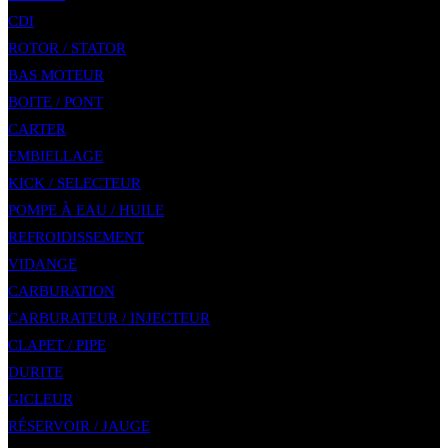
CDI
ROTOR / STATOR
BAS MOTEUR
BOITE / PONT
CARTER
EMBIELLAGE
KICK / SELECTEUR
POMPE À EAU / HUILE
REFROIDISSEMENT
VIDANGE
CARBURATION
CARBURATEUR / INJECTEUR
CLAPET / PIPE
DURITE
GICLEUR
RÉSERVOIR / JAUGE