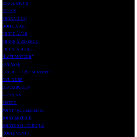
RÉGULATEUR
RELAIS
FILTRATION
BOITE À AIR
FILTRE À AIR
FILTRE À ESSENCE
FILTRE À HUILE
HAUT MOTEUR
CULASSE
CULBUTEURS / SOUPAPES
CYLINDRE
DISTRIBUTION
GOUJONS
PISTON
JOINT / ROULEMENT
JOINT MOTEUR
JOINTS SPI / TORIQUE
ROULEMENTS