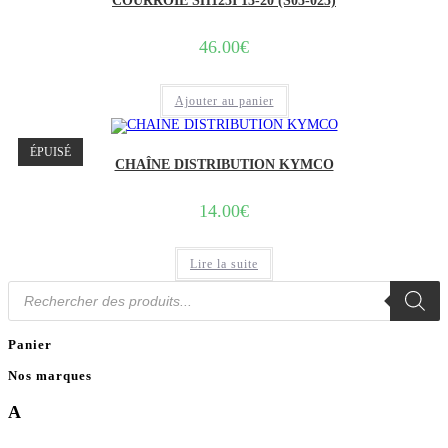
COURROIE SH125I 13-20 (S05-025)
46.00
€
Ajouter au panier
ÉPUISÉ
CHAÎNE DISTRIBUTION KYMCO
14.00
€
Lire la suite
Recherche
de
produits
Panier
Nos marques
A