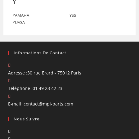
Y
YAMAHA
YSS
YUASA
Informations De Contact
Adresse :
30 rue Erard - 75012 Paris
Téléphone :
01 49 23 42 23
S’ouvre
E-mail :
contact@mpi-parts.com
dans
Nous Suivre
votre
application
S’ouvre
dans
S’ouvre