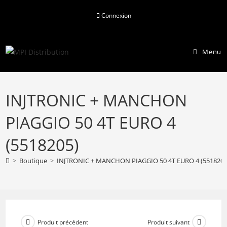
Skip
Connexion
to
content
Menu
INJTRONIC + MANCHON
PIAGGIO 50 4T EURO 4
(5518205)
>
Boutique
>
INJTRONIC + MANCHON PIAGGIO 50 4T EURO 4 (5518205
Produit précédent
Produit suivant