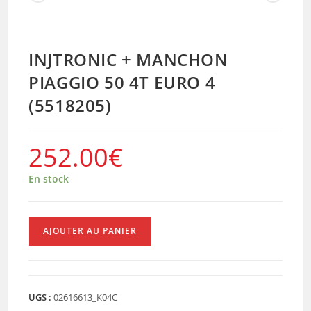
INJTRONIC + MANCHON
PIAGGIO 50 4T EURO 4
(5518205)
252.00
€
En stock
quantité
AJOUTER AU PANIER
de
INJTRONIC
+
MANCHON
UGS :
02616613_K04C
PIAGGIO