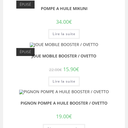
ÉPUISÉ
POMPE A HUILE MIKUNI
34.00
€
Lire la suite
ÉPUISÉ
JOUE MOBILE BOOSTER / OVETTO
Le
Le
15.90
€
22.00
€
prix
prix
initial
actuel
était :
est :
Lire la suite
22.00€.
15.90€.
PIGNON POMPE A HUILE BOOSTER / OVETTO
19.00
€