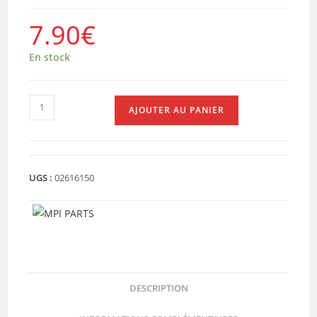
7.90
€
En stock
quantité
AJOUTER AU PANIER
de
AXE
DE
ROUE
UGS :
02616150
M12
DESCRIPTION