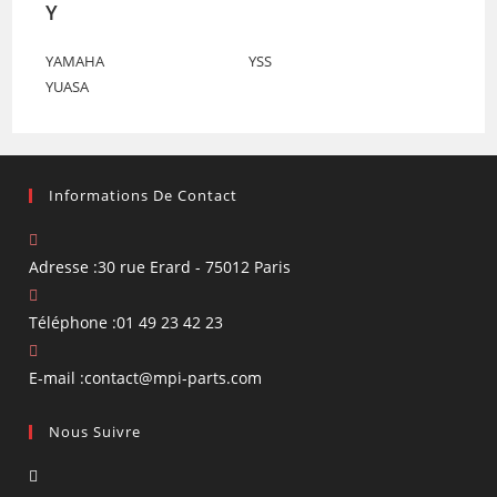
Y
YAMAHA
YSS
YUASA
Informations De Contact
Adresse :
30 rue Erard - 75012 Paris
Téléphone :
01 49 23 42 23
S’ouvre
E-mail :
contact@mpi-parts.com
dans
Nous Suivre
votre
application
S’ouvre