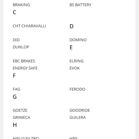
BRAKING
BS BATTERY
C
D
CHT CHIARAVALLI
DID
DOMINO
E
DUNLOP
EBC BRAKES
ELRING
ENERGY SAFE
EVOK
F
FAG
FERODO
G
GOETZE
GOODRIDE
GRIMECA
GUILERA
H
HIFLO FILTRO
HPX