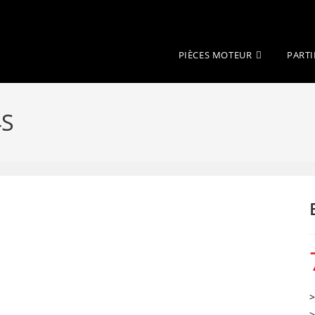
PIÈCES MOTEUR
PARTI
4S
>
>