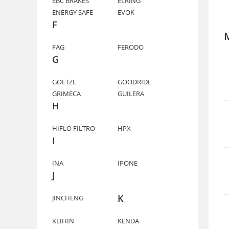
EBC BRAKES
ELRING
ENERGY SAFE
EVOK
F
FAG
FERODO
G
GOETZE
GOODRIDE
GRIMECA
GUILERA
H
HIFLO FILTRO
HPX
I
INA
IPONE
J
K
JINCHENG
KEIHIN
KENDA