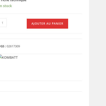
n stock
uantité
AJOUTER AU PANIER
e
ATTERIE
TZ14S
GS :
02617309
TZ14S