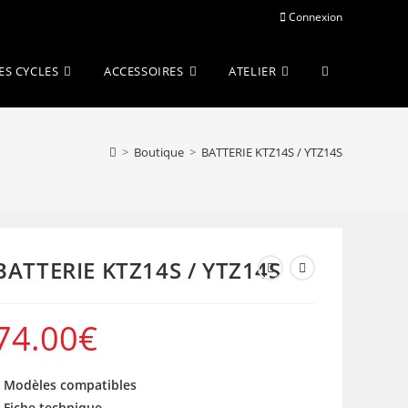
Connexion
Toggle
ES CYCLES
ACCESSOIRES
ATELIER
website
>
Boutique
>
BATTERIE KTZ14S / YTZ14S
search
BATTERIE KTZ14S / YTZ14S
74.00
€
 Modèles compatibles
 Fiche technique