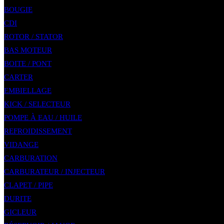
BOUGIE
CDI
ROTOR / STATOR
BAS MOTEUR
BOITE / PONT
CARTER
EMBIELLAGE
KICK / SELECTEUR
POMPE À EAU / HUILE
REFROIDISSEMENT
VIDANGE
CARBURATION
CARBURATEUR / INJECTEUR
CLAPET / PIPE
DURITE
GICLEUR