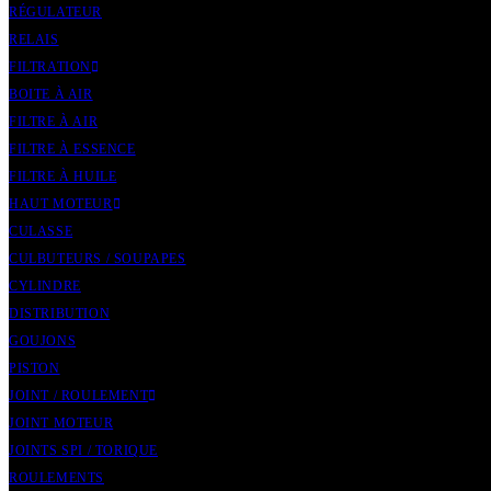
RÉGULATEUR
RELAIS
FILTRATION
BOITE À AIR
FILTRE À AIR
FILTRE À ESSENCE
FILTRE À HUILE
HAUT MOTEUR
CULASSE
CULBUTEURS / SOUPAPES
CYLINDRE
DISTRIBUTION
GOUJONS
PISTON
JOINT / ROULEMENT
JOINT MOTEUR
JOINTS SPI / TORIQUE
ROULEMENTS