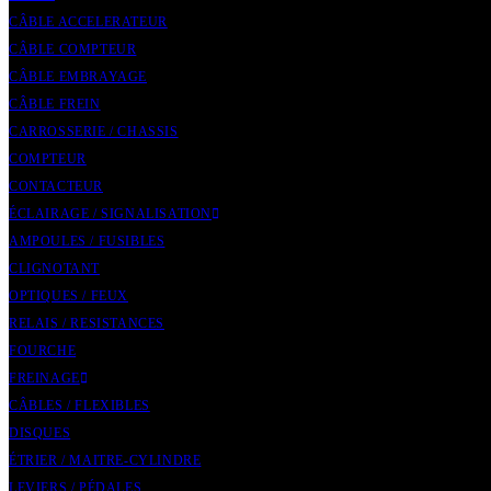
CÂBLE ACCELERATEUR
CÂBLE COMPTEUR
CÂBLE EMBRAYAGE
CÂBLE FREIN
CARROSSERIE / CHASSIS
COMPTEUR
CONTACTEUR
ÉCLAIRAGE / SIGNALISATION
AMPOULES / FUSIBLES
CLIGNOTANT
OPTIQUES / FEUX
RELAIS / RESISTANCES
FOURCHE
FREINAGE
CÂBLES / FLEXIBLES
DISQUES
ÉTRIER / MAITRE-CYLINDRE
LEVIERS / PÉDALES