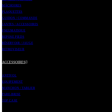
MÂCHOIRES
PLAQUETTES
GUIDON / COMMANDE
JANTES / ACCESSOIRES
PNEUMATIQUE
REPOSE PIEDS
RÉSERVOIR / JAUGE
RETROVISEUR
ACCESSOIRES
ANTIVOL
EQUIPEMENT
MANCHON / TABLIER
PARE-BRISE
TOP CASE