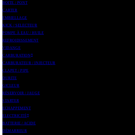
BOITE / PONT
CARTER
EMBIELLAGE
KICK / SELECTEUR
POMPE À EAU / HUILE
REFROIDISSEMENT
VIDANGE
CARBURATION
CARBURATEUR / INJECTEUR
CLAPET / PIPE
DURITE
GICLEUR
RÉSERVOIR / JAUGE
STARTER
ECHAPPEMENT
ELECTRICITÉ
BATTERIE / ACIDE
DÉMARREUR