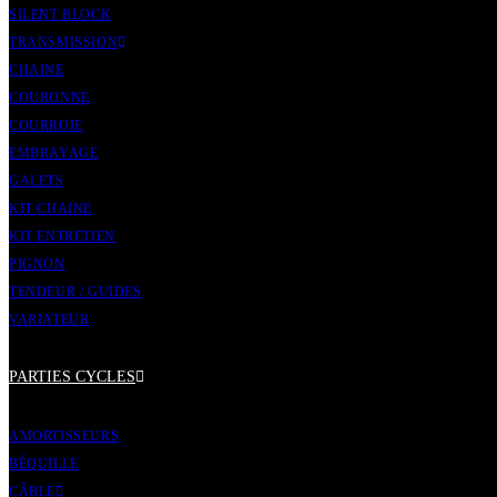
SILENT BLOCK
TRANSMISSION
CHAINE
COURONNE
COURROIE
EMBRAYAGE
GALETS
KIT CHAINE
KIT ENTRETIEN
PIGNON
TENDEUR / GUIDES
VARIATEUR
PARTIES CYCLES
AMORTISSEURS
BÉQUILLE
CÂBLE