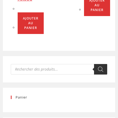
AJOUTER
prix
prix
initial
actuel
AU
était :
est :
PANIER
119.00€.
79.90€.
AJOUTER
AU
PANIER
Recherche
de
produits
Panier