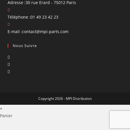
Adresse :
30 rue Erard - 75012 Paris
Téléphone :
01 49 23 42 23
S’ouvre
E-mail :
contact@mpi-parts.com
dans
Nous Suivre
votre
application
S’ouvre
dans
S’ouvre
un
dans
S’ouvre
nouvel
un
dans
onglet
nouvel
un
onglet
nouvel
Copyright 2026 - MPI Distribution
onglet
×
Panier