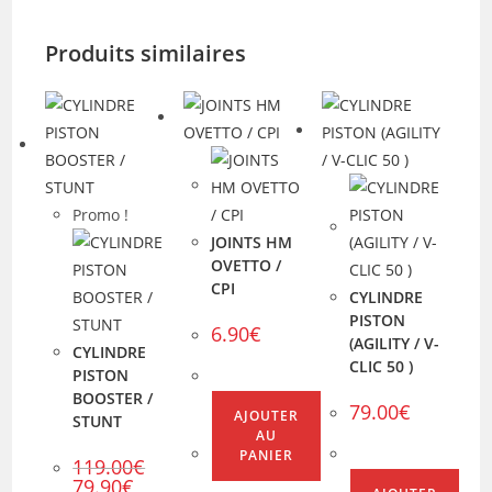
Produits similaires
Promo !
JOINTS HM
OVETTO /
CPI
CYLINDRE
PISTON
6.90
€
(AGILITY / V-
CYLINDRE
CLIC 50 )
PISTON
BOOSTER /
79.00
€
AJOUTER
STUNT
AU
PANIER
119.00
€
Le
Le
79.90
€