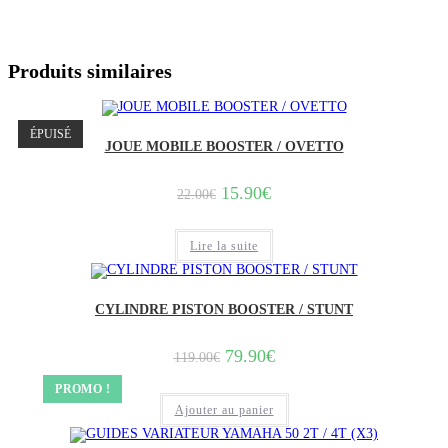
Produits similaires
ÉPUISÉ
JOUE MOBILE BOOSTER / OVETTO
Le
Le
15.90
€
22.00
€
prix
prix
initial
actuel
était :
est :
Lire la suite
22.00€.
15.90€.
CYLINDRE PISTON BOOSTER / STUNT
Le
Le
79.90
€
119.00
€
prix
prix
initial
actuel
PROMO !
était :
est :
Ajouter au panier
119.00€.
79.90€.