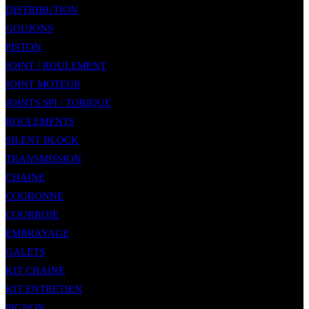
DISTRIBUTION
GOUJONS
PISTON
JOINT / ROULEMENT
JOINT MOTEUR
JOINTS SPI / TORIQUE
ROULEMENTS
SILENT BLOCK
TRANSMISSION
CHAINE
COURONNE
COURROIE
EMBRAYAGE
GALETS
KIT CHAINE
KIT ENTRETIEN
PIGNON