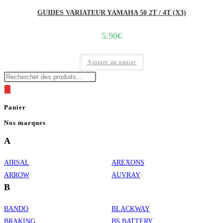
GUIDES VARIATEUR YAMAHA 50 2T / 4T (X3)
5.90
€
Ajouter au panier
Recherche
de
produits
Panier
Nos marques
A
AIRSAL
AREXONS
ARROW
AUVRAY
B
BANDO
BLACKWAY
BRAKING
BS BATTERY