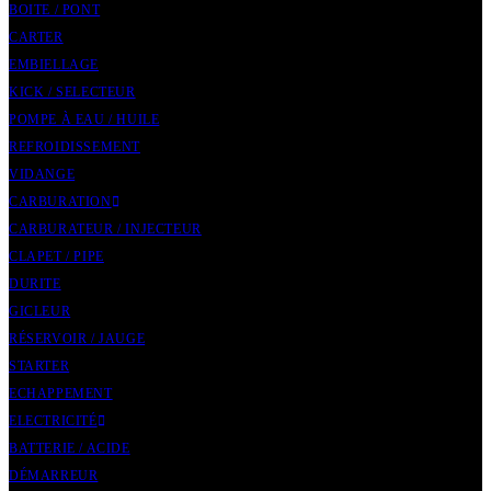
BOITE / PONT
CARTER
EMBIELLAGE
KICK / SELECTEUR
POMPE À EAU / HUILE
REFROIDISSEMENT
VIDANGE
CARBURATION
CARBURATEUR / INJECTEUR
CLAPET / PIPE
DURITE
GICLEUR
RÉSERVOIR / JAUGE
STARTER
ECHAPPEMENT
ELECTRICITÉ
BATTERIE / ACIDE
DÉMARREUR