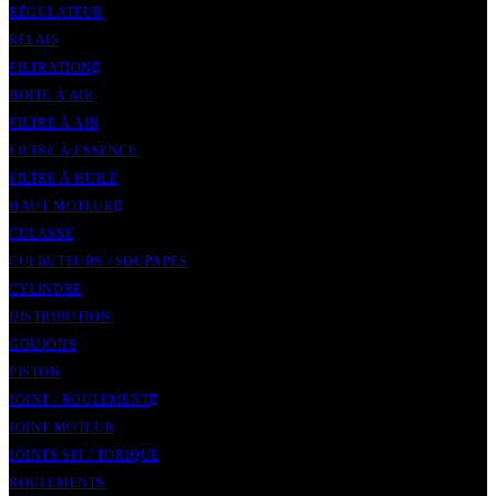
RÉGULATEUR
RELAIS
FILTRATION
BOITE À AIR
FILTRE À AIR
FILTRE À ESSENCE
FILTRE À HUILE
HAUT MOTEUR
CULASSE
CULBUTEURS / SOUPAPES
CYLINDRE
DISTRIBUTION
GOUJONS
PISTON
JOINT / ROULEMENT
JOINT MOTEUR
JOINTS SPI / TORIQUE
ROULEMENTS