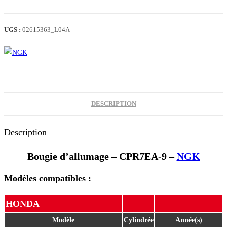
BOUGIE
CPR7EA-
9
UGS :
02615363_L04A
(PCX
125
10)
DESCRIPTION
Description
Bougie d’allumage – CPR7EA-9 –
NGK
Modèles compatibles :
HONDA
Modèle
Cylindrée
Année(s)