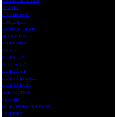
RÉSERVOIR / JAUGE
STARTER
ECHAPPEMENT
ELECTRICITÉ
BATTERIE / ACIDE
DÉMARREUR
RÉGULATEUR
RELAIS
FILTRATION
BOITE À AIR
FILTRE À AIR
FILTRE À ESSENCE
FILTRE À HUILE
HAUT MOTEUR
CULASSE
CULBUTEURS / SOUPAPES
CYLINDRE