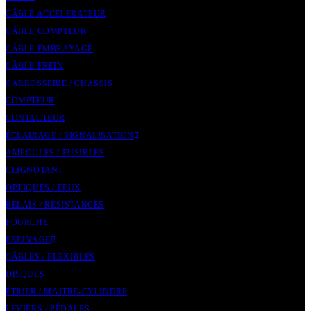
CÂBLE ACCELERATEUR
CÂBLE COMPTEUR
CÂBLE EMBRAYAGE
CÂBLE FREIN
CARROSSERIE / CHASSIS
COMPTEUR
CONTACTEUR
ÉCLAIRAGE / SIGNALISATION
AMPOULES / FUSIBLES
CLIGNOTANT
OPTIQUES / FEUX
RELAIS / RESISTANCES
FOURCHE
FREINAGE
CÂBLES / FLEXIBLES
DISQUES
ÉTRIER / MAITRE-CYLINDRE
LEVIERS / PÉDALES