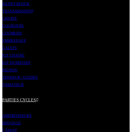
SILENT BLOCK
TRANSMISSION
CHAINE
COURONNE
COURROIE
EMBRAYAGE
GALETS
KIT CHAINE
KIT ENTRETIEN
PIGNON
TENDEUR / GUIDES
VARIATEUR
PARTIES CYCLES
AMORTISSEURS
BÉQUILLE
CÂBLE