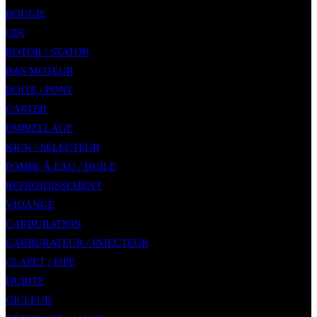
BOUGIE
CDI
ROTOR / STATOR
BAS MOTEUR
BOITE / PONT
CARTER
EMBIELLAGE
KICK / SELECTEUR
POMPE À EAU / HUILE
REFROIDISSEMENT
VIDANGE
CARBURATION
CARBURATEUR / INJECTEUR
CLAPET / PIPE
DURITE
GICLEUR