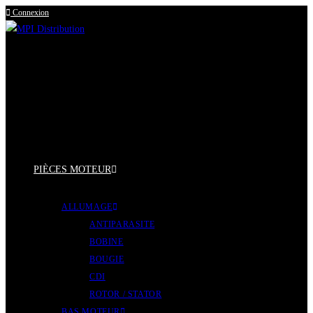
Connexion
Skip
to
content
PIÈCES MOTEUR
ALLUMAGE
ANTIPARASITE
BOBINE
BOUGIE
CDI
ROTOR / STATOR
BAS MOTEUR