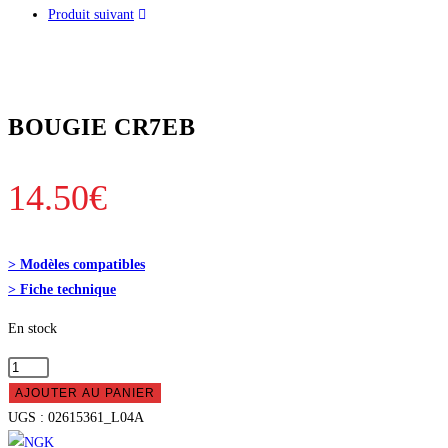
Produit suivant
BOUGIE CR7EB
14.50
€
> Modèles compatibles
> Fiche technique
En stock
quantité
de
AJOUTER AU PANIER
BOUGIE
UGS :
02615361_L04A
CR7EB