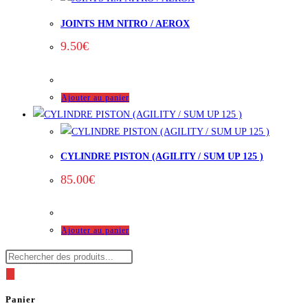
JOINTS HM NITRO / AEROX
9.50
€
Ajouter au panier
CYLINDRE PISTON (AGILITY / SUM UP 125 )
85.00
€
Ajouter au panier
Recherche
de
produits
Panier