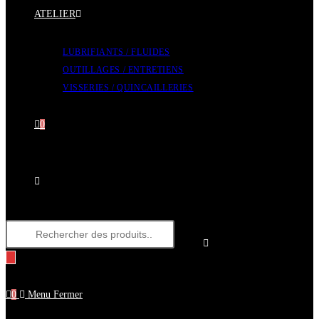
ATELIER
LUBRIFIANTS / FLUIDES
OUTILLAGES / ENTRETIENS
VISSERIES / QUINCAILLERIES
0
Toggle
Recherche
website
de
produits
0
Menu
search
Fermer