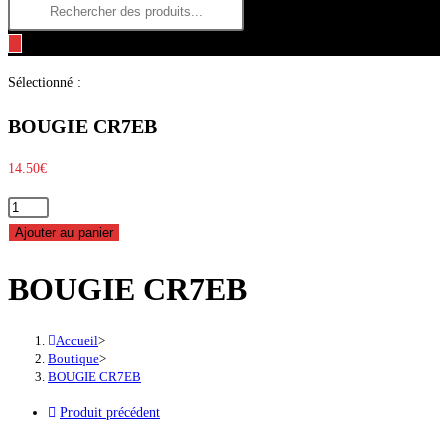
Recherche
search
de
produits
Sélectionné :
BOUGIE CR7EB
14.50
€
quantité
de
Ajouter au panier
BOUGIE
BOUGIE CR7EB
CR7EB
Accueil
>
Boutique
>
BOUGIE CR7EB
Produit précédent