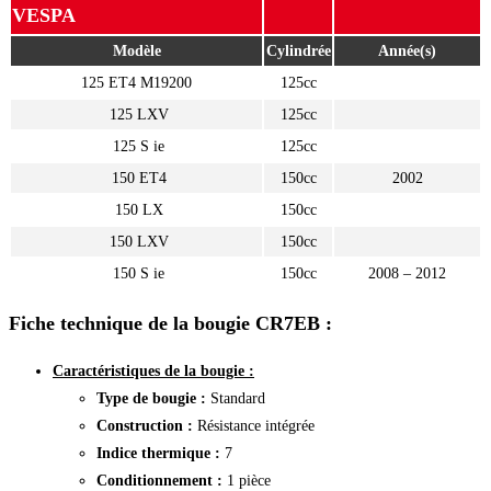
VESPA
Modèle
Cylindrée
Année(s)
125 ET4 M19200
125cc
125 LXV
125cc
125 S ie
125cc
150 ET4
150cc
2002
150 LX
150cc
150 LXV
150cc
150 S ie
150cc
2008 – 2012
Fiche technique de la bougie CR7EB :
Caractéristiques de la bougie :
Type de bougie :
Standard
Construction :
Résistance intégrée
Indice thermique :
7
Conditionnement :
1 pièce