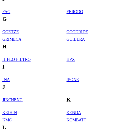
FAG
FERODO
G
GOETZE
GOODRIDE
GRIMECA
GUILERA
H
HIFLO FILTRO
HPX
I
INA
IPONE
J
K
JINCHENG
KEIHIN
KENDA
KMC
KOMBATT
L