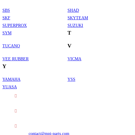
SBS
SHAD
SKF
SKYTEAM
SUPERPROX
SUZUKI
T
SYM
V
TUCANO
VEE RUBBER
VICMA
Y
YAMAHA
YSS
Informations de contact
YUASA
Adresse :
30 rue Erard - 75012 Paris
Téléphone :
01 49 23 42 23
S’ouvre
E-mail :
contact@mpi-parts.com