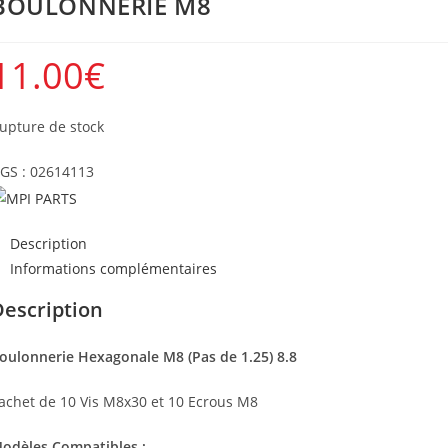
BOULONNERIE M8
11.00
€
upture de stock
GS :
02614113
Description
Informations complémentaires
Description
oulonnerie Hexagonale M8 (Pas de 1.25) 8.8
achet de 10 Vis M8x30 et 10 Ecrous M8
odèles Compatibles :