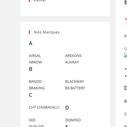
Panier
Nos Marques
R
A
U
AIRSAL
AREXONS
ARROW
AUVRAY
B
BANDO
BLACKWAY
BRAKING
BS BATTERY
C
B
D
CHT CHIARAVALLI
S
DID
DOMINO
E
M
DUNLOP