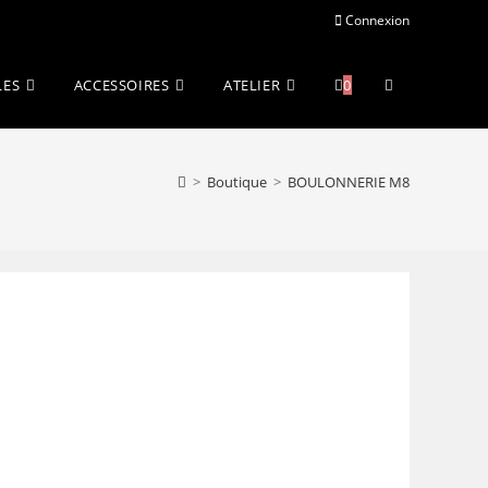
Connexion
Toggle
LES
ACCESSOIRES
ATELIER
0
website
>
Boutique
>
BOULONNERIE M8
search