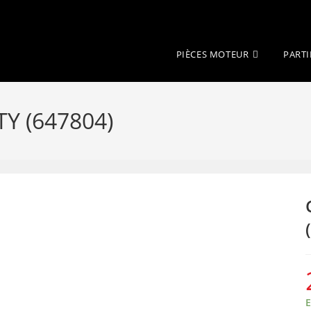
PIÈCES MOTEUR
PARTI
Y (647804)
E