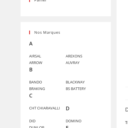
Panier
Nos Marques
A
AIRSAL
AREXONS
ARROW
AUVRAY
B
BANDO
BLACKWAY
BRAKING
BS BATTERY
C
D
CHT CHIARAVALLI
D
DID
DOMINO
T
E
DUNLOP