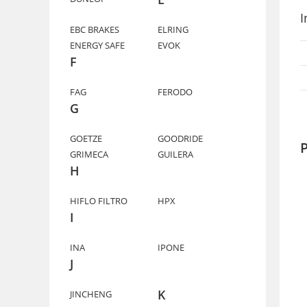
I
EBC BRAKES
ELRING
ENERGY SAFE
EVOK
F
FAG
FERODO
G
GOETZE
GOODRIDE
P
GRIMECA
GUILERA
H
HIFLO FILTRO
HPX
I
INA
IPONE
J
K
JINCHENG