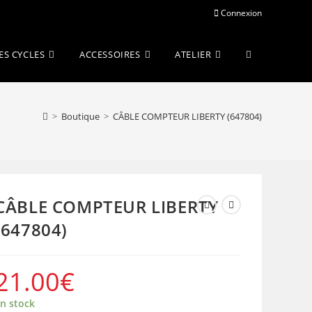
Connexion
Toggle
ES CYCLES
ACCESSOIRES
ATELIER
website
>
Boutique
>
CÂBLE COMPTEUR LIBERTY (647804)
search
CÂBLE COMPTEUR LIBERTY
(647804)
21.00
€
n stock