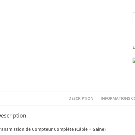
q
d
C
L
U
(
DESCRIPTION
INFORMATIONS C
escription
ransmission de Compteur Complète (Câble + Gaine)