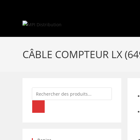
Skip
to
content
CÂBLE COMPTEUR LX (64
Recherche
de
produits