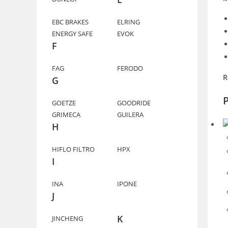
EBC BRAKES
ELRING
ENERGY SAFE
EVOK
F
FAG
FERODO
R
G
P
GOETZE
GOODRIDE
GRIMECA
GUILERA
H
HIFLO FILTRO
HPX
I
INA
IPONE
J
K
JINCHENG