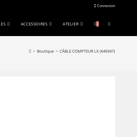
Connexion
Toggle
LES
ACCESSOIRES
ATELIER
0
website
>
Boutique
>
CÂBLE COMPTEUR LX (649347)
search