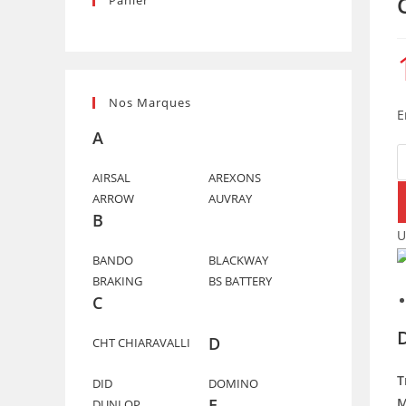
Panier
Nos Marques
E
A
q
d
AIRSAL
AREXONS
ARROW
AUVRAY
C
B
C
U
L
BANDO
BLACKWAY
(
BRAKING
BS BATTERY
C
D
CHT CHIARAVALLI
T
DID
DOMINO
M
E
DUNLOP