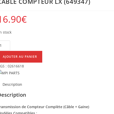
CÂBLE COMPTEUR LX (649347)
16.90
€
n stock
uantité
e
ÂBLE
AJOUTER AU PANIER
OMPTEUR
GS :
02616618
X
649347)
Description
Description
ransmission de Compteur Complète (Câble + Gaine)
odèles Compatibles :