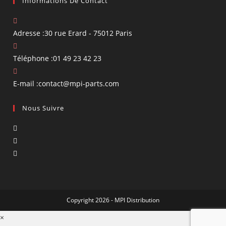
Informations De Contact
Adresse :
30 rue Erard - 75012 Paris
Téléphone :
01 49 23 42 23
S’ouvre
E-mail :
contact@mpi-parts.com
dans
Nous Suivre
votre
application
S’ouvre
dans
S’ouvre
un
dans
S’ouvre
nouvel
un
dans
onglet
nouvel
un
onglet
nouvel
Copyright 2026 - MPI Distribution
onglet
×