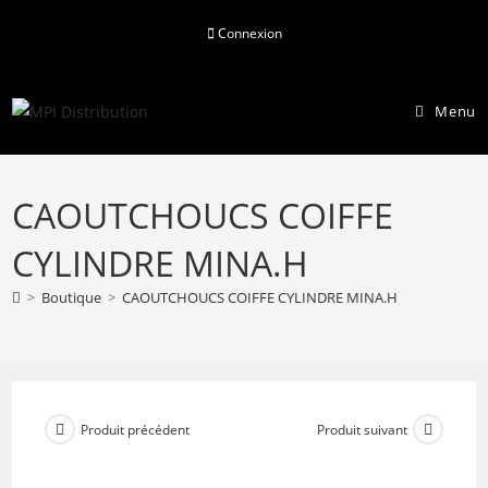
Skip
Connexion
to
content
Menu
CAOUTCHOUCS COIFFE
CYLINDRE MINA.H
>
Boutique
>
CAOUTCHOUCS COIFFE CYLINDRE MINA.H
Produit précédent
Produit suivant