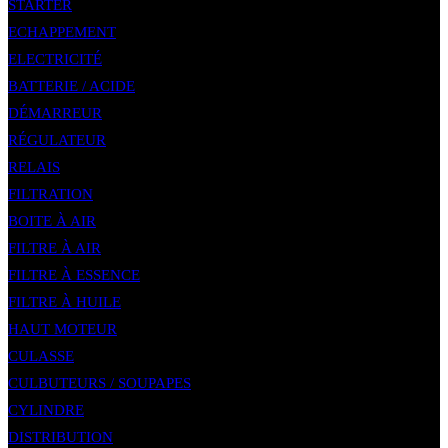
STARTER
ECHAPPEMENT
ELECTRICITÉ
BATTERIE / ACIDE
DÉMARREUR
RÉGULATEUR
RELAIS
FILTRATION
BOITE À AIR
FILTRE À AIR
FILTRE À ESSENCE
FILTRE À HUILE
HAUT MOTEUR
CULASSE
CULBUTEURS / SOUPAPES
CYLINDRE
DISTRIBUTION