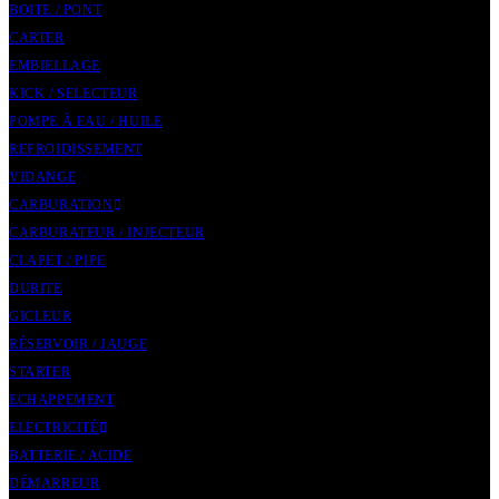
BOITE / PONT
CARTER
EMBIELLAGE
KICK / SELECTEUR
POMPE À EAU / HUILE
REFROIDISSEMENT
VIDANGE
CARBURATION
CARBURATEUR / INJECTEUR
CLAPET / PIPE
DURITE
GICLEUR
RÉSERVOIR / JAUGE
STARTER
ECHAPPEMENT
ELECTRICITÉ
BATTERIE / ACIDE
DÉMARREUR