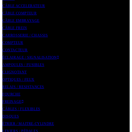
CÂBLE ACCELERATEUR
CÂBLE COMPTEUR
CÂBLE EMBRAYAGE
CÂBLE FREIN
CARROSSERIE / CHASSIS
COMPTEUR
CONTACTEUR
ÉCLAIRAGE / SIGNALISATION
AMPOULES / FUSIBLES
CLIGNOTANT
OPTIQUES / FEUX
RELAIS / RESISTANCES
FOURCHE
FREINAGE
CÂBLES / FLEXIBLES
DISQUES
ÉTRIER / MAITRE-CYLINDRE
LEVIERS / PÉDALES