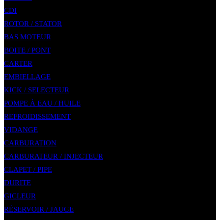
CDI
ROTOR / STATOR
BAS MOTEUR
BOITE / PONT
CARTER
EMBIELLAGE
KICK / SELECTEUR
POMPE À EAU / HUILE
REFROIDISSEMENT
VIDANGE
CARBURATION
CARBURATEUR / INJECTEUR
CLAPET / PIPE
DURITE
GICLEUR
RÉSERVOIR / JAUGE