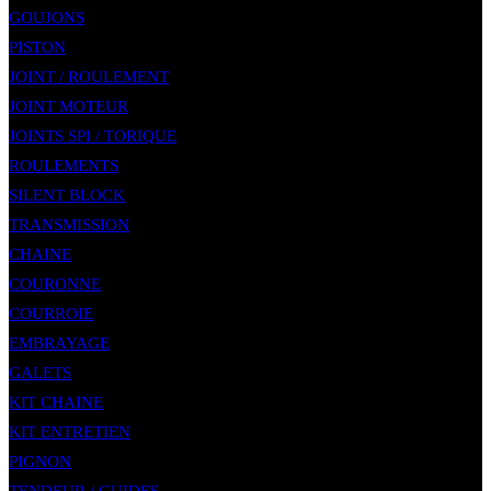
GOUJONS
PISTON
JOINT / ROULEMENT
JOINT MOTEUR
JOINTS SPI / TORIQUE
ROULEMENTS
SILENT BLOCK
TRANSMISSION
CHAINE
COURONNE
COURROIE
EMBRAYAGE
GALETS
KIT CHAINE
KIT ENTRETIEN
PIGNON