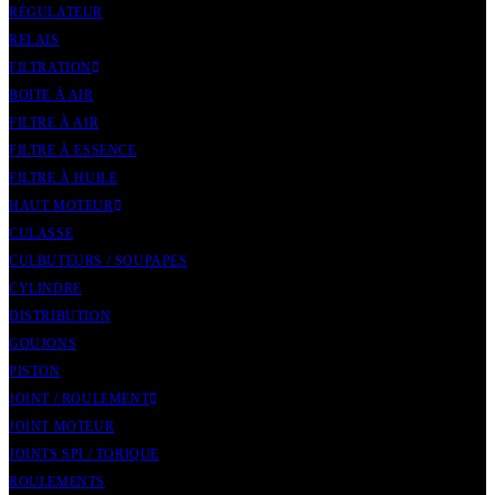
RÉGULATEUR
RELAIS
FILTRATION
BOITE À AIR
FILTRE À AIR
FILTRE À ESSENCE
FILTRE À HUILE
HAUT MOTEUR
CULASSE
CULBUTEURS / SOUPAPES
CYLINDRE
DISTRIBUTION
GOUJONS
PISTON
JOINT / ROULEMENT
JOINT MOTEUR
JOINTS SPI / TORIQUE
ROULEMENTS