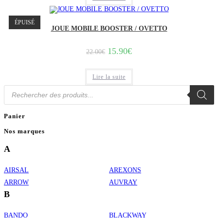
ÉPUISÉ
JOUE MOBILE BOOSTER / OVETTO
Le
Le
15.90
€
22.00
€
prix
prix
initial
actuel
était :
est :
Lire la suite
22.00€.
15.90€.
Recherche
de
produits
Panier
Nos marques
A
AIRSAL
AREXONS
ARROW
AUVRAY
B
BANDO
BLACKWAY