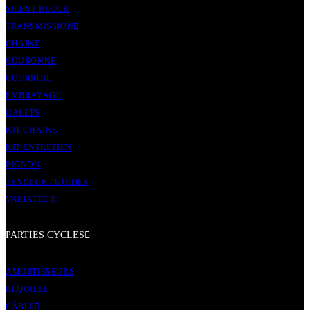
SILENT BLOCK
TRANSMISSION
CHAINE
COURONNE
COURROIE
EMBRAYAGE
GALETS
KIT CHAINE
KIT ENTRETIEN
PIGNON
TENDEUR / GUIDES
VARIATEUR
PARTIES CYCLES
AMORTISSEURS
BÉQUILLE
CÂBLE