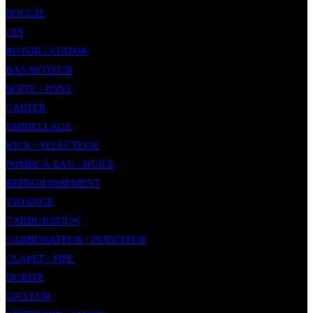
BOUGIE
CDI
ROTOR / STATOR
BAS MOTEUR
BOITE / PONT
CARTER
EMBIELLAGE
KICK / SELECTEUR
POMPE À EAU / HUILE
REFROIDISSEMENT
VIDANGE
CARBURATION
CARBURATEUR / INJECTEUR
CLAPET / PIPE
DURITE
GICLEUR