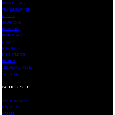
SILENT BLOCK
TRANSMISSION
CHAINE
COURONNE
COURROIE
EMBRAYAGE
GALETS
KIT CHAINE
KIT ENTRETIEN
PIGNON
TENDEUR / GUIDES
VARIATEUR
PARTIES CYCLES
AMORTISSEURS
BÉQUILLE
CÂBLE