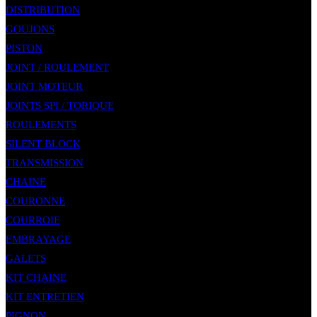
DISTRIBUTION
GOUJONS
PISTON
JOINT / ROULEMENT
JOINT MOTEUR
JOINTS SPI / TORIQUE
ROULEMENTS
SILENT BLOCK
TRANSMISSION
CHAINE
COURONNE
COURROIE
EMBRAYAGE
GALETS
KIT CHAINE
KIT ENTRETIEN
PIGNON