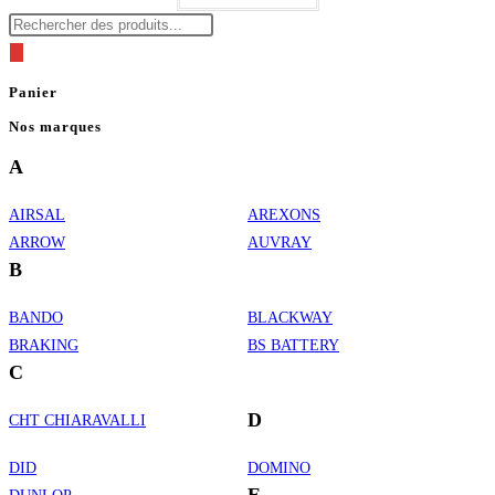
Recherche
de
produits
Panier
Nos marques
A
AIRSAL
AREXONS
ARROW
AUVRAY
B
BANDO
BLACKWAY
BRAKING
BS BATTERY
C
D
CHT CHIARAVALLI
DID
DOMINO
E