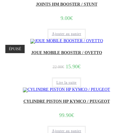
JOINTS HM BOOSTER / STUNT
9.00
€
Ajouter au panier
ÉPUISÉ
JOUE MOBILE BOOSTER / OVETTO
Le
Le
15.90
€
22.00
€
prix
prix
initial
actuel
était :
est :
Lire la suite
22.00€.
15.90€.
CYLINDRE PISTON HP KYMCO / PEUGEOT
99.90
€
Ajouter au panier