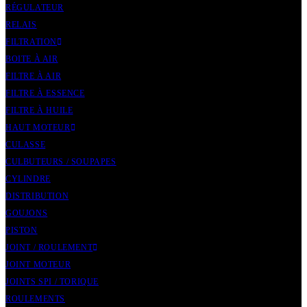
RÉGULATEUR
RELAIS
FILTRATION
BOITE À AIR
FILTRE À AIR
FILTRE À ESSENCE
FILTRE À HUILE
HAUT MOTEUR
CULASSE
CULBUTEURS / SOUPAPES
CYLINDRE
DISTRIBUTION
GOUJONS
PISTON
JOINT / ROULEMENT
JOINT MOTEUR
JOINTS SPI / TORIQUE
ROULEMENTS