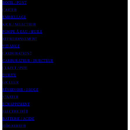
BOITE / PONT
CARTER
EMBIELLAGE
KICK / SELECTEUR
POMPE À EAU / HUILE
REFROIDISSEMENT
VIDANGE
CARBURATION
CARBURATEUR / INJECTEUR
CLAPET / PIPE
DURITE
GICLEUR
RÉSERVOIR / JAUGE
STARTER
ECHAPPEMENT
ELECTRICITÉ
BATTERIE / ACIDE
DÉMARREUR