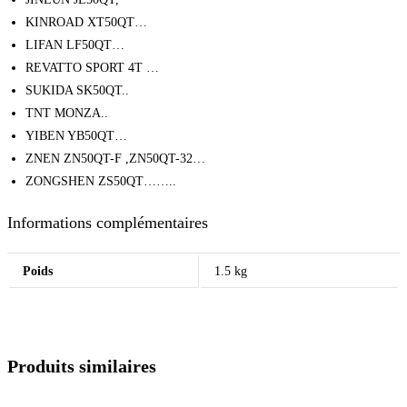
KINROAD XT50QT…
LIFAN LF50QT…
REVATTO SPORT 4T …
SUKIDA SK50QT..
TNT MONZA..
YIBEN YB50QT…
ZNEN ZN50QT-F ,ZN50QT-32…
ZONGSHEN ZS50QT……..
Informations complémentaires
Poids
1.5 kg
Produits similaires