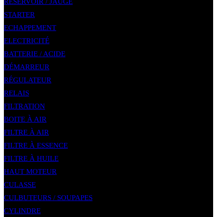
RÉSERVOIR / JAUGE
STARTER
ECHAPPEMENT
ELECTRICITÉ
BATTERIE / ACIDE
DÉMARREUR
RÉGULATEUR
RELAIS
FILTRATION
BOITE À AIR
FILTRE À AIR
FILTRE À ESSENCE
FILTRE À HUILE
HAUT MOTEUR
CULASSE
CULBUTEURS / SOUPAPES
CYLINDRE