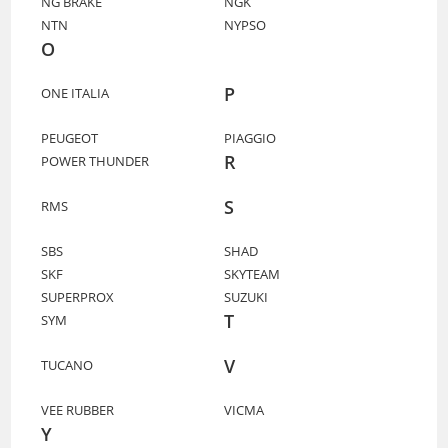
NG BRAKE
NGK
NTN
NYPSO
O
P
ONE ITALIA
PEUGEOT
PIAGGIO
R
POWER THUNDER
S
RMS
SBS
SHAD
SKF
SKYTEAM
SUPERPROX
SUZUKI
T
SYM
V
TUCANO
VEE RUBBER
VICMA
Y