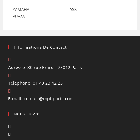
YAMAHA
YSS
YUASA
Informations De Contact
Adresse :
30 rue Erard - 75012 Paris
Téléphone :
01 49 23 42 23
S’ouvre
E-mail :
contact@mpi-parts.com
dans
Nous Suivre
votre
application
S’ouvre
dans
S’ouvre