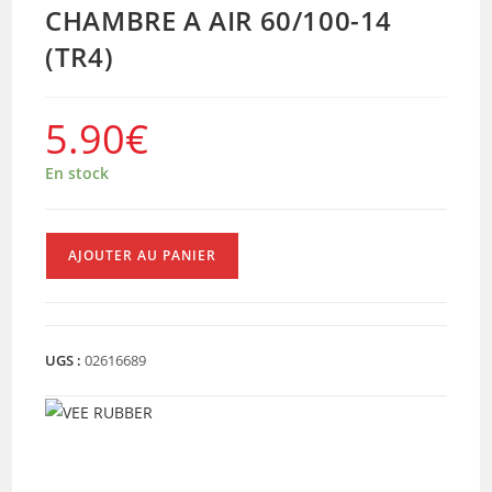
CHAMBRE A AIR 60/100-14
(TR4)
5.90
€
En stock
quantité
AJOUTER AU PANIER
de
CHAMBRE
A
AIR
UGS :
02616689
60/100-
14
(TR4)