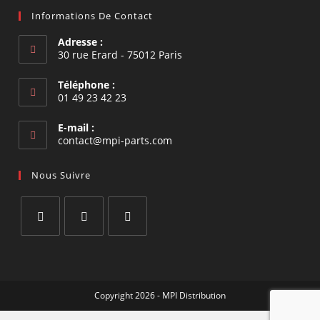
Informations De Contact
Adresse :
30 rue Erard - 75012 Paris
Téléphone :
01 49 23 42 23
E-mail :
S’ouvre
contact@mpi-parts.com
dans
votre
Nous Suivre
application
S’ouvre
S’ouvre
S’ouvre
dans
dans
dans
un
un
un
Copyright 2026 - MPI Distribution
nouvel
nouvel
nouvel
onglet
onglet
onglet