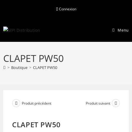
Skip
Connexion
to
content
Menu
CLAPET PW50
>
Boutique
>
CLAPET PW50
Produit précédent
Produit suivant
CLAPET PW50