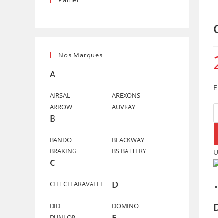
Panier
Nos Marques
A
E
AIRSAL
AREXONS
ARROW
AUVRAY
q
B
d
C
BANDO
BLACKWAY
"
BRAKING
BS BATTERY
U
L
C
S
D
CHT CHIARAVALLI
DID
DOMINO
E
DUNLOP