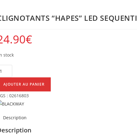
CLIGNOTANTS “HAPES” LED SEQUENTI
24.90
€
n stock
uantité
e
LIGNOTANTS
AJOUTER AU PANIER
HAPES"
GS :
02616803
ED
EQUENTIEL
Description
Description