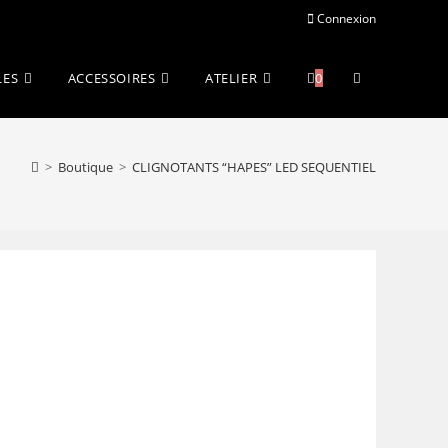
Connexion
Toggle
LES
ACCESSOIRES
ATELIER
0
website
>
Boutique
>
CLIGNOTANTS “HAPES” LED SEQUENTIEL
search