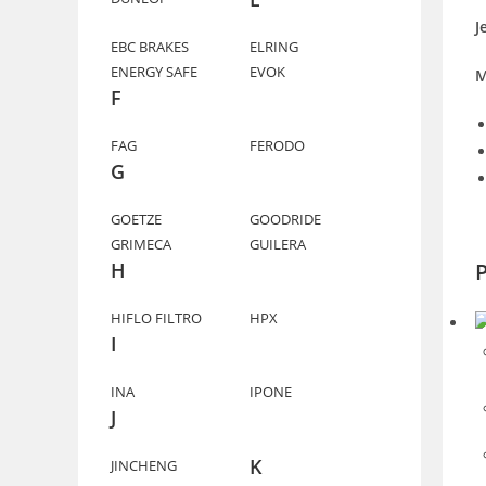
J
EBC BRAKES
ELRING
ENERGY SAFE
EVOK
M
F
FAG
FERODO
G
GOETZE
GOODRIDE
GRIMECA
GUILERA
H
P
HIFLO FILTRO
HPX
I
INA
IPONE
J
K
JINCHENG