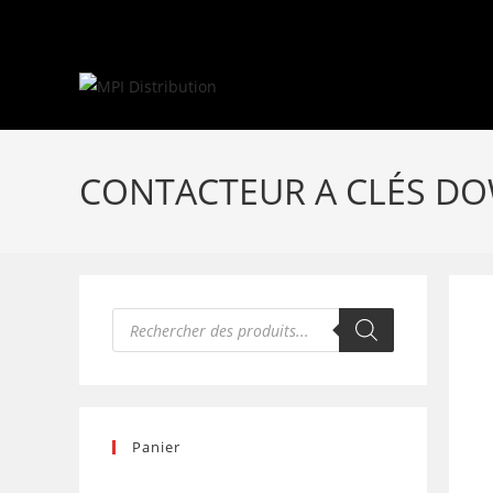
Skip
to
content
CONTACTEUR A CLÉS 
Recherche
de
produits
Panier