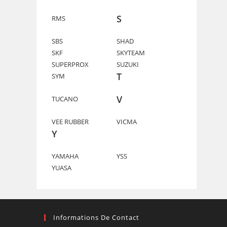
S
RMS
SBS
SHAD
SKF
SKYTEAM
SUPERPROX
SUZUKI
T
SYM
V
TUCANO
VEE RUBBER
VICMA
Y
YAMAHA
YSS
YUASA
Informations De Contact