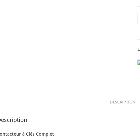
q
d
C
U
DESCRIPTION
escription
ontacteur à Clés Complet