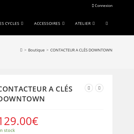
Connexion
Toggle
ES CYCLES
ACCESSOIRES
ATELIER
website
>
Boutique
>
CONTACTEUR A CLÉS DOWNTOWN
search
CONTACTEUR A CLÉS
DOWNTOWN
129.00
€
n stock