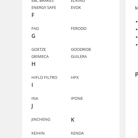
EBC BRAKES
ELRING
ENERGY SAFE
EVOK
M
F
FAG
FERODO
G
GOETZE
GOODRIDE
GRIMECA
GUILERA
H
P
HIFLO FILTRO
HPX
I
INA
IPONE
J
K
JINCHENG
KEIHIN
KENDA