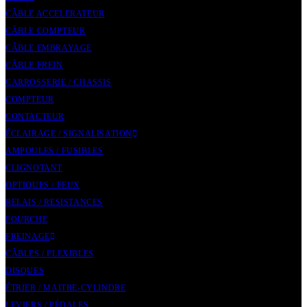
CÂBLE ACCELERATEUR
CÂBLE COMPTEUR
CÂBLE EMBRAYAGE
CÂBLE FREIN
CARROSSERIE / CHASSIS
COMPTEUR
CONTACTEUR
ÉCLAIRAGE / SIGNALISATION
AMPOULES / FUSIBLES
CLIGNOTANT
OPTIQUES / FEUX
RELAIS / RESISTANCES
FOURCHE
FREINAGE
CÂBLES / FLEXIBLES
DISQUES
ÉTRIER / MAITRE-CYLINDRE
LEVIERS / PÉDALES