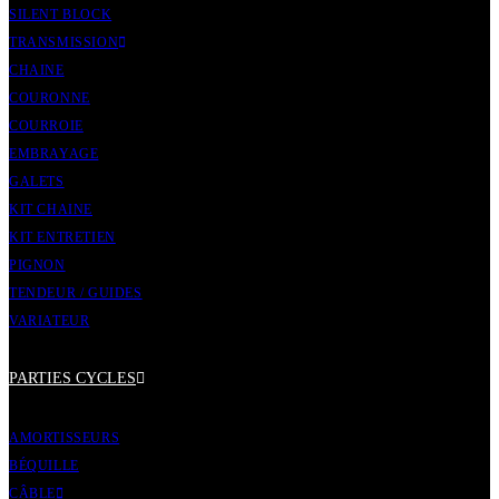
SILENT BLOCK
TRANSMISSION
CHAINE
COURONNE
COURROIE
EMBRAYAGE
GALETS
KIT CHAINE
KIT ENTRETIEN
PIGNON
TENDEUR / GUIDES
VARIATEUR
PARTIES CYCLES
AMORTISSEURS
BÉQUILLE
CÂBLE