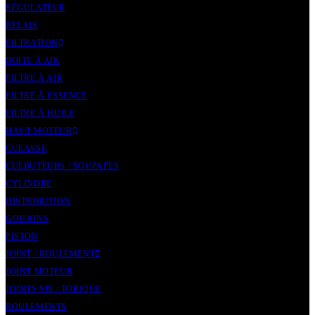
RÉGULATEUR
RELAIS
FILTRATION
BOITE À AIR
FILTRE À AIR
FILTRE À ESSENCE
FILTRE À HUILE
HAUT MOTEUR
CULASSE
CULBUTEURS / SOUPAPES
CYLINDRE
DISTRIBUTION
GOUJONS
PISTON
JOINT / ROULEMENT
JOINT MOTEUR
JOINTS SPI / TORIQUE
ROULEMENTS