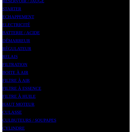
RÉSERVOIR / JAUGE
STARTER
ECHAPPEMENT
ELECTRICITÉ
BATTERIE / ACIDE
DÉMARREUR
RÉGULATEUR
RELAIS
FILTRATION
BOITE À AIR
FILTRE À AIR
FILTRE À ESSENCE
FILTRE À HUILE
HAUT MOTEUR
CULASSE
CULBUTEURS / SOUPAPES
CYLINDRE