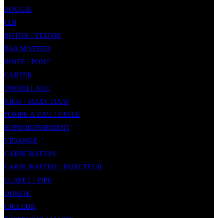
BOUGIE
CDI
ROTOR / STATOR
BAS MOTEUR
BOITE / PONT
CARTER
EMBIELLAGE
KICK / SELECTEUR
POMPE À EAU / HUILE
REFROIDISSEMENT
VIDANGE
CARBURATION
CARBURATEUR / INJECTEUR
CLAPET / PIPE
DURITE
GICLEUR