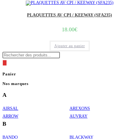
PLAQUETTES AV CPI / KEEWAY (SFA235)
18.00
€
Ajouter au panier
Recherche
de
produits
Panier
Nos marques
A
AIRSAL
AREXONS
ARROW
AUVRAY
B
BANDO
BLACKWAY