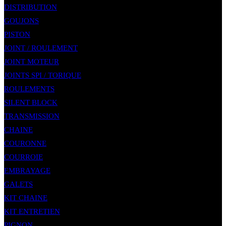
DISTRIBUTION
GOUJONS
PISTON
JOINT / ROULEMENT
JOINT MOTEUR
JOINTS SPI / TORIQUE
ROULEMENTS
SILENT BLOCK
TRANSMISSION
CHAINE
COURONNE
COURROIE
EMBRAYAGE
GALETS
KIT CHAINE
KIT ENTRETIEN
PIGNON