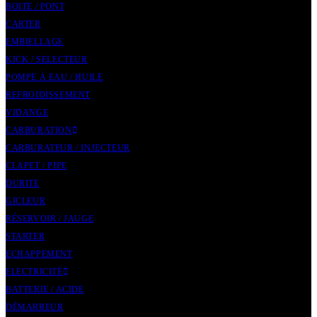
BOITE / PONT
CARTER
EMBIELLAGE
KICK / SELECTEUR
POMPE À EAU / HUILE
REFROIDISSEMENT
VIDANGE
CARBURATION
CARBURATEUR / INJECTEUR
CLAPET / PIPE
DURITE
GICLEUR
RÉSERVOIR / JAUGE
STARTER
ECHAPPEMENT
ELECTRICITÉ
BATTERIE / ACIDE
DÉMARREUR