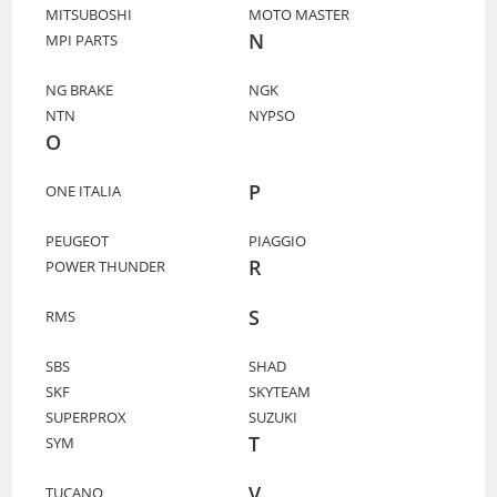
MITSUBOSHI
MOTO MASTER
N
MPI PARTS
NG BRAKE
NGK
NTN
NYPSO
O
P
ONE ITALIA
PEUGEOT
PIAGGIO
R
POWER THUNDER
S
RMS
SBS
SHAD
SKF
SKYTEAM
SUPERPROX
SUZUKI
T
SYM
V
TUCANO