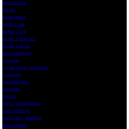
RÉGULATEUR
RELAIS
FILTRATION
BOITE À AIR
FILTRE À AIR
FILTRE À ESSENCE
FILTRE À HUILE
HAUT MOTEUR
CULASSE
CULBUTEURS / SOUPAPES
CYLINDRE
DISTRIBUTION
GOUJONS
PISTON
JOINT / ROULEMENT
JOINT MOTEUR
JOINTS SPI / TORIQUE
ROULEMENTS