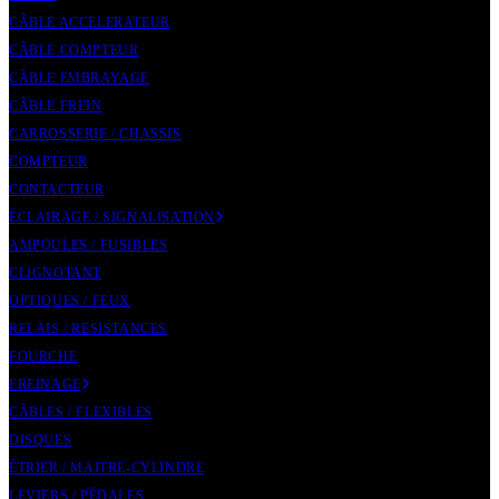
CÂBLE ACCELERATEUR
CÂBLE COMPTEUR
CÂBLE EMBRAYAGE
CÂBLE FREIN
CARROSSERIE / CHASSIS
COMPTEUR
CONTACTEUR
ÉCLAIRAGE / SIGNALISATION
AMPOULES / FUSIBLES
CLIGNOTANT
OPTIQUES / FEUX
RELAIS / RESISTANCES
FOURCHE
FREINAGE
CÂBLES / FLEXIBLES
DISQUES
ÉTRIER / MAITRE-CYLINDRE
LEVIERS / PÉDALES