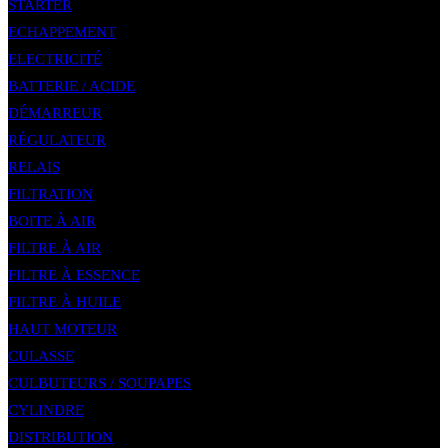
STARTER
ECHAPPEMENT
ELECTRICITÉ
BATTERIE / ACIDE
DÉMARREUR
RÉGULATEUR
RELAIS
FILTRATION
BOITE À AIR
FILTRE À AIR
FILTRE À ESSENCE
FILTRE À HUILE
HAUT MOTEUR
CULASSE
CULBUTEURS / SOUPAPES
CYLINDRE
DISTRIBUTION