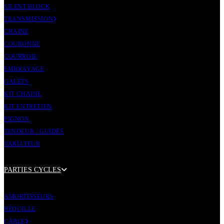
SILENT BLOCK
TRANSMISSION
CHAINE
COURONNE
COURROIE
EMBRAYAGE
GALETS
KIT CHAINE
KIT ENTRETIEN
PIGNON
TENDEUR / GUIDES
VARIATEUR
PARTIES CYCLES
AMORTISSEURS
BÉQUILLE
CÂBLE