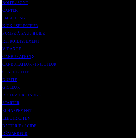
BOITE / PONT
CARTER
EMBIELLAGE
KICK / SELECTEUR
POMPE À EAU / HUILE
REFROIDISSEMENT
VIDANGE
CARBURATION
CARBURATEUR / INJECTEUR
CLAPET / PIPE
DURITE
GICLEUR
RÉSERVOIR / JAUGE
STARTER
ECHAPPEMENT
ELECTRICITÉ
BATTERIE / ACIDE
DÉMARREUR