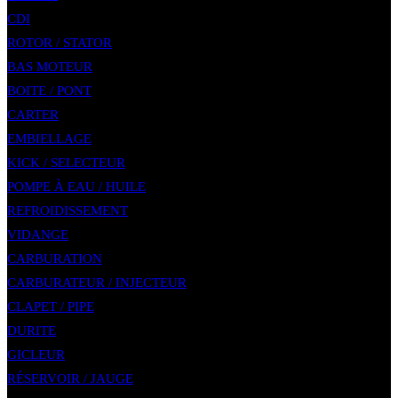
CDI
ROTOR / STATOR
BAS MOTEUR
BOITE / PONT
CARTER
EMBIELLAGE
KICK / SELECTEUR
POMPE À EAU / HUILE
REFROIDISSEMENT
VIDANGE
CARBURATION
CARBURATEUR / INJECTEUR
CLAPET / PIPE
DURITE
GICLEUR
RÉSERVOIR / JAUGE