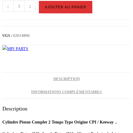
quantité
-
+
AJOUTER AU PANIER
de
CYLINDRE
PISTON
CPI
UGS :
02614806
/
KEEWAY
DESCRIPTION
INFORMATIONS COMPLÉMENTAIRES
Description
Cylindre Piston Complet 2 Temps Type Origine CPI / Keeway ..