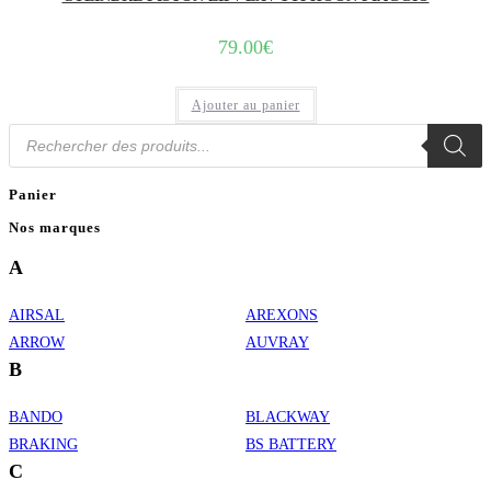
79.00
€
Ajouter au panier
Recherche
de
produits
Panier
Nos marques
A
AIRSAL
AREXONS
ARROW
AUVRAY
B
BANDO
BLACKWAY
BRAKING
BS BATTERY
C