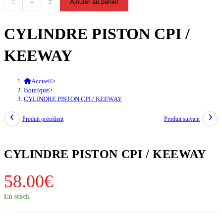
-
+
Ajouter au panier
de
CYLINDRE
CYLINDRE PISTON CPI /
PISTON
CPI
KEEWAY
/
KEEWAY
Accueil
>
Boutique
>
CYLINDRE PISTON CPI / KEEWAY
Produit précédent
Produit suivant
CYLINDRE PISTON CPI / KEEWAY
58.00
€
En stock