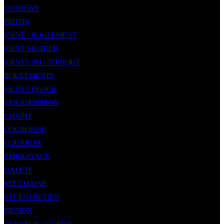
GOUJONS
PISTON
JOINT / ROULEMENT
JOINT MOTEUR
JOINTS SPI / TORIQUE
ROULEMENTS
SILENT BLOCK
TRANSMISSION
CHAINE
COURONNE
COURROIE
EMBRAYAGE
GALETS
KIT CHAINE
KIT ENTRETIEN
PIGNON