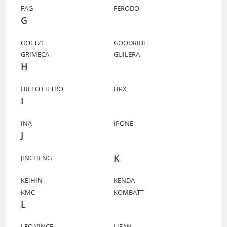
FAG
FERODO
G
GOETZE
GOODRIDE
GRIMECA
GUILERA
H
HIFLO FILTRO
HPX
I
INA
IPONE
J
K
JINCHENG
KEIHIN
KENDA
KMC
KOMBATT
L
LEO VINCE
LIFAN