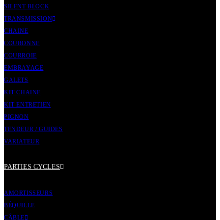
SILENT BLOCK
TRANSMISSION
CHAINE
COURONNE
COURROIE
EMBRAYAGE
GALETS
KIT CHAINE
KIT ENTRETIEN
PIGNON
TENDEUR / GUIDES
VARIATEUR
PARTIES CYCLES
AMORTISSEURS
BÉQUILLE
CÂBLE