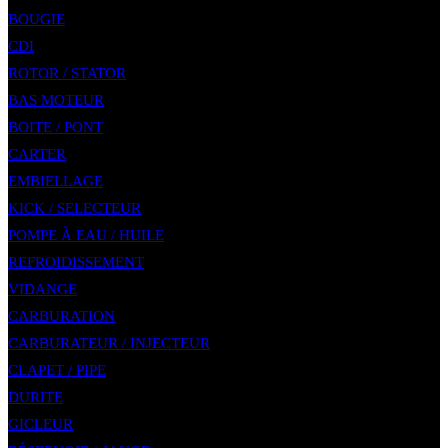
BOUGIE
CDI
ROTOR / STATOR
BAS MOTEUR
BOITE / PONT
CARTER
EMBIELLAGE
KICK / SELECTEUR
POMPE À EAU / HUILE
REFROIDISSEMENT
VIDANGE
CARBURATION
CARBURATEUR / INJECTEUR
CLAPET / PIPE
DURITE
GICLEUR