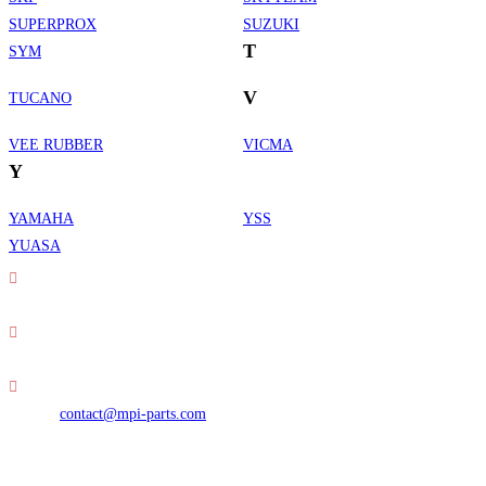
SUPERPROX
SUZUKI
T
SYM
V
TUCANO
VEE RUBBER
VICMA
Y
YAMAHA
YSS
Informations de contact
YUASA
Adresse :
30 rue Erard - 75012 Paris
Téléphone :
01 49 23 42 23
S’ouvre
E-mail :
contact@mpi-parts.com
dans
Nous suivre
votre