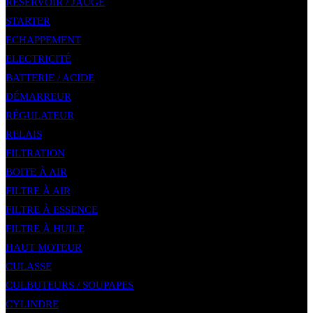
RÉSERVOIR / JAUGE
STARTER
ECHAPPEMENT
ELECTRICITÉ
BATTERIE / ACIDE
DÉMARREUR
RÉGULATEUR
RELAIS
FILTRATION
BOITE À AIR
FILTRE À AIR
FILTRE À ESSENCE
FILTRE À HUILE
HAUT MOTEUR
CULASSE
CULBUTEURS / SOUPAPES
CYLINDRE