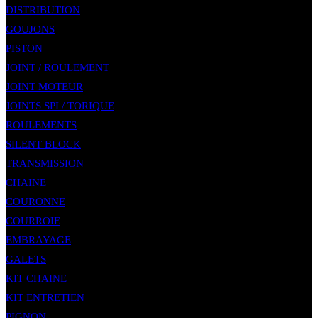
DISTRIBUTION
GOUJONS
PISTON
JOINT / ROULEMENT
JOINT MOTEUR
JOINTS SPI / TORIQUE
ROULEMENTS
SILENT BLOCK
TRANSMISSION
CHAINE
COURONNE
COURROIE
EMBRAYAGE
GALETS
KIT CHAINE
KIT ENTRETIEN
PIGNON