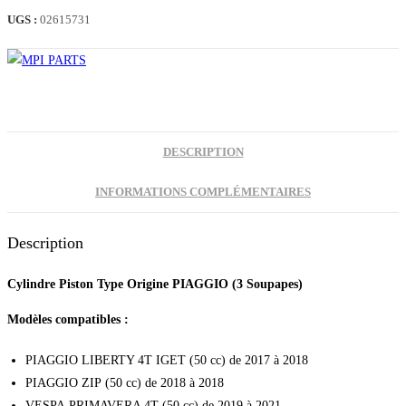
PIAGGIO
UGS :
02615731
50
4T
(3V)
DESCRIPTION
INFORMATIONS COMPLÉMENTAIRES
Description
Cylindre Piston Type Origine PIAGGIO (3 Soupapes)
Modèles compatibles :
PIAGGIO LIBERTY 4T IGET (50 cc) de 2017 à 2018
PIAGGIO ZIP (50 cc) de 2018 à 2018
VESPA PRIMAVERA 4T (50 cc) de 2019 à 2021