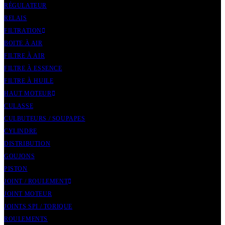
RÉGULATEUR
RELAIS
FILTRATION
BOITE À AIR
FILTRE À AIR
FILTRE À ESSENCE
FILTRE À HUILE
HAUT MOTEUR
CULASSE
CULBUTEURS / SOUPAPES
CYLINDRE
DISTRIBUTION
GOUJONS
PISTON
JOINT / ROULEMENT
JOINT MOTEUR
JOINTS SPI / TORIQUE
ROULEMENTS