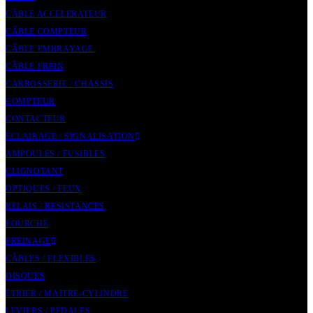
CÂBLE ACCELERATEUR
CÂBLE COMPTEUR
CÂBLE EMBRAYAGE
CÂBLE FREIN
CARROSSERIE / CHASSIS
COMPTEUR
CONTACTEUR
ÉCLAIRAGE / SIGNALISATION
AMPOULES / FUSIBLES
CLIGNOTANT
OPTIQUES / FEUX
RELAIS / RESISTANCES
FOURCHE
FREINAGE
CÂBLES / FLEXIBLES
DISQUES
ÉTRIER / MAITRE-CYLINDRE
LEVIERS / PÉDALES