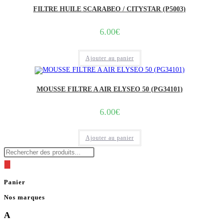
FILTRE HUILE SCARABEO / CITYSTAR (P5003)
6.00
€
Ajouter au panier
MOUSSE FILTRE A AIR ELYSEO 50 (PG34101)
6.00
€
Ajouter au panier
Recherche
de
produits
Panier
Nos marques
A