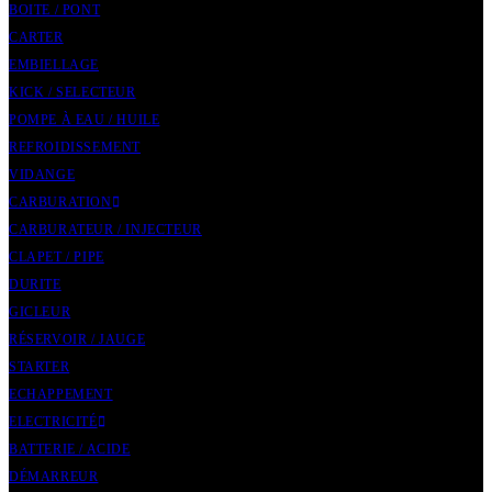
BOITE / PONT
CARTER
EMBIELLAGE
KICK / SELECTEUR
POMPE À EAU / HUILE
REFROIDISSEMENT
VIDANGE
CARBURATION
CARBURATEUR / INJECTEUR
CLAPET / PIPE
DURITE
GICLEUR
RÉSERVOIR / JAUGE
STARTER
ECHAPPEMENT
ELECTRICITÉ
BATTERIE / ACIDE
DÉMARREUR