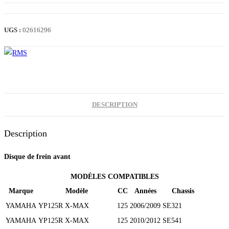
DISQUE
FREIN
AV
UGS :
02616296
XMAX
125
/
250
DESCRIPTION
Description
Disque de frein avant
MODÈLES COMPATIBLES
Marque
Modèle
CC
Années
Chassis
YAMAHA
YP125R X-MAX
125
2006/2009
SE321
YAMAHA
YP125R X-MAX
125
2010/2012
SE541