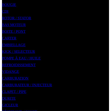
BOUGIE
CDI
ROTOR / STATOR
BAS MOTEUR
BOITE / PONT
CARTER
EMBIELLAGE
KICK / SELECTEUR
POMPE À EAU / HUILE
REFROIDISSEMENT
VIDANGE
CARBURATION
CARBURATEUR / INJECTEUR
CLAPET / PIPE
DURITE
GICLEUR