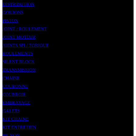
DISTRIBUTION
GOUJONS
PISTON
JOINT / ROULEMENT
JOINT MOTEUR
JOINTS SPI / TORIQUE
ROULEMENTS
SILENT BLOCK
TRANSMISSION
CHAINE
COURONNE
COURROIE
EMBRAYAGE
GALETS
KIT CHAINE
KIT ENTRETIEN
PIGNON