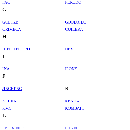
FAG
FERODO
G
GOETZE
GOODRIDE
GRIMECA
GUILERA
H
HIFLO FILTRO
HPX
I
INA
IPONE
J
K
JINCHENG
KEIHIN
KENDA
KMC
KOMBATT
L
LEO VINCE
LIFAN