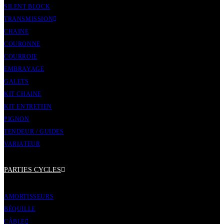
SILENT BLOCK
TRANSMISSION
CHAINE
COURONNE
COURROIE
EMBRAYAGE
GALETS
KIT CHAINE
KIT ENTRETIEN
PIGNON
TENDEUR / GUIDES
VARIATEUR
PARTIES CYCLES
AMORTISSEURS
BÉQUILLE
CÂBLE