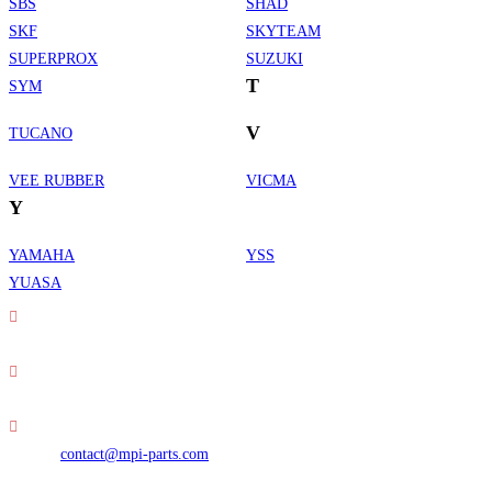
SBS
SHAD
SKF
SKYTEAM
SUPERPROX
SUZUKI
T
SYM
V
TUCANO
VEE RUBBER
VICMA
Y
YAMAHA
YSS
Informations de contact
YUASA
Adresse :
30 rue Erard - 75012 Paris
Téléphone :
01 49 23 42 23
S’ouvre
E-mail :
contact@mpi-parts.com
dans