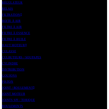
RÉGULATEUR
RELAIS
FILTRATION
BOITE À AIR
FILTRE À AIR
FILTRE À ESSENCE
FILTRE À HUILE
HAUT MOTEUR
CULASSE
CULBUTEURS / SOUPAPES
CYLINDRE
DISTRIBUTION
GOUJONS
PISTON
JOINT / ROULEMENT
JOINT MOTEUR
JOINTS SPI / TORIQUE
ROULEMENTS