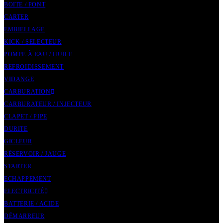
BOITE / PONT
CARTER
EMBIELLAGE
KICK / SELECTEUR
POMPE À EAU / HUILE
REFROIDISSEMENT
VIDANGE
CARBURATION
CARBURATEUR / INJECTEUR
CLAPET / PIPE
DURITE
GICLEUR
RÉSERVOIR / JAUGE
STARTER
ECHAPPEMENT
ELECTRICITÉ
BATTERIE / ACIDE
DÉMARREUR