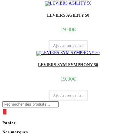
LEVIERS AGILITY 50
19.00
€
Ajouter au panier
LEVIERS SYM SYMPHONY 50
19.90
€
Ajouter au panier
Recherche
de
produits
Panier
Nos marques