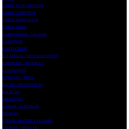
CÂBLE ACCELERATEUR
CÂBLE COMPTEUR
CÂBLE EMBRAYAGE
CÂBLE FREIN
CARROSSERIE / CHASSIS
COMPTEUR
CONTACTEUR
ÉCLAIRAGE / SIGNALISATION
AMPOULES / FUSIBLES
CLIGNOTANT
OPTIQUES / FEUX
RELAIS / RESISTANCES
FOURCHE
FREINAGE
CÂBLES / FLEXIBLES
DISQUES
ÉTRIER / MAITRE-CYLINDRE
LEVIERS / PÉDALES