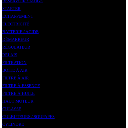
RÉSERVOIR / JAUGE
STARTER
ECHAPPEMENT
ELECTRICITÉ
BATTERIE / ACIDE
DÉMARREUR
RÉGULATEUR
RELAIS
FILTRATION
BOITE À AIR
FILTRE À AIR
FILTRE À ESSENCE
FILTRE À HUILE
HAUT MOTEUR
CULASSE
CULBUTEURS / SOUPAPES
CYLINDRE