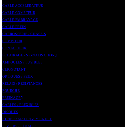
CÂBLE ACCELERATEUR
CÂBLE COMPTEUR
CÂBLE EMBRAYAGE
CÂBLE FREIN
CARROSSERIE / CHASSIS
COMPTEUR
CONTACTEUR
ÉCLAIRAGE / SIGNALISATION
AMPOULES / FUSIBLES
CLIGNOTANT
OPTIQUES / FEUX
RELAIS / RESISTANCES
FOURCHE
FREINAGE
CÂBLES / FLEXIBLES
DISQUES
ÉTRIER / MAITRE-CYLINDRE
LEVIERS / PÉDALES