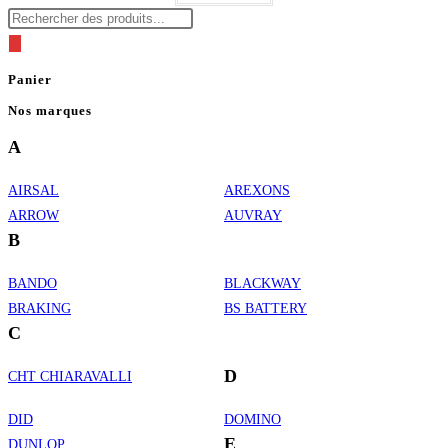
Recherche
de
produits
Panier
Nos marques
A
AIRSAL
AREXONS
ARROW
AUVRAY
B
BANDO
BLACKWAY
BRAKING
BS BATTERY
C
D
CHT CHIARAVALLI
DID
DOMINO
E
DUNLOP