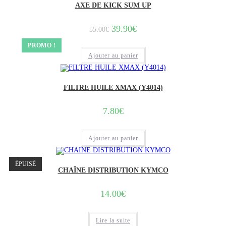
AXE DE KICK SUM UP
Le
Le
39.90
€
55.00
€
prix
prix
initial
actuel
PROMO !
était :
est :
Ajouter au panier
55.00€.
39.90€.
FILTRE HUILE XMAX (Y4014)
7.80
€
Ajouter au panier
ÉPUISÉ
CHAÎNE DISTRIBUTION KYMCO
14.00
€
Lire la suite