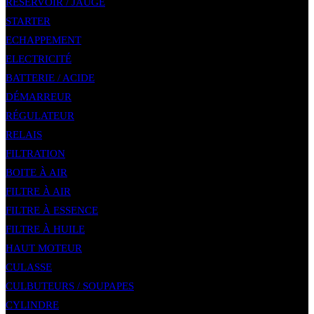
RÉSERVOIR / JAUGE
STARTER
ECHAPPEMENT
ELECTRICITÉ
BATTERIE / ACIDE
DÉMARREUR
RÉGULATEUR
RELAIS
FILTRATION
BOITE À AIR
FILTRE À AIR
FILTRE À ESSENCE
FILTRE À HUILE
HAUT MOTEUR
CULASSE
CULBUTEURS / SOUPAPES
CYLINDRE