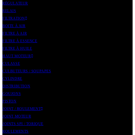
RÉGULATEUR
RELAIS
FILTRATION
BOITE À AIR
FILTRE À AIR
FILTRE À ESSENCE
FILTRE À HUILE
HAUT MOTEUR
CULASSE
CULBUTEURS / SOUPAPES
CYLINDRE
DISTRIBUTION
GOUJONS
PISTON
JOINT / ROULEMENT
JOINT MOTEUR
JOINTS SPI / TORIQUE
ROULEMENTS