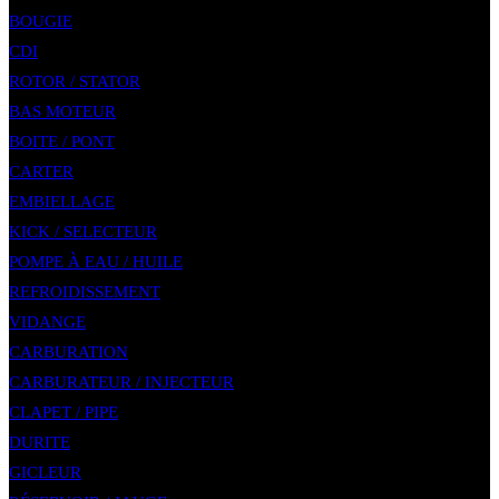
BOUGIE
CDI
ROTOR / STATOR
BAS MOTEUR
BOITE / PONT
CARTER
EMBIELLAGE
KICK / SELECTEUR
POMPE À EAU / HUILE
REFROIDISSEMENT
VIDANGE
CARBURATION
CARBURATEUR / INJECTEUR
CLAPET / PIPE
DURITE
GICLEUR