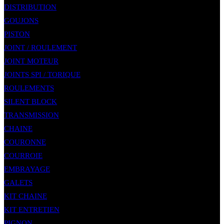
DISTRIBUTION
GOUJONS
PISTON
JOINT / ROULEMENT
JOINT MOTEUR
JOINTS SPI / TORIQUE
ROULEMENTS
SILENT BLOCK
TRANSMISSION
CHAINE
COURONNE
COURROIE
EMBRAYAGE
GALETS
KIT CHAINE
KIT ENTRETIEN
PIGNON