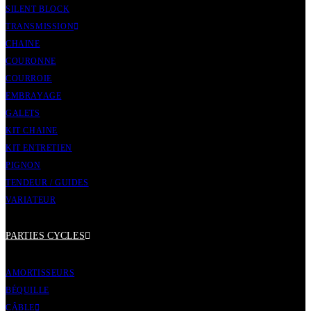
SILENT BLOCK
TRANSMISSION
CHAINE
COURONNE
COURROIE
EMBRAYAGE
GALETS
KIT CHAINE
KIT ENTRETIEN
PIGNON
TENDEUR / GUIDES
VARIATEUR
PARTIES CYCLES
AMORTISSEURS
BÉQUILLE
CÂBLE