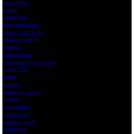
BOITE / PONT
CARTER
EMBIELLAGE
KICK / SELECTEUR
POMPE À EAU / HUILE
REFROIDISSEMENT
VIDANGE
CARBURATION
CARBURATEUR / INJECTEUR
CLAPET / PIPE
DURITE
GICLEUR
RÉSERVOIR / JAUGE
STARTER
ECHAPPEMENT
ELECTRICITÉ
BATTERIE / ACIDE
DÉMARREUR