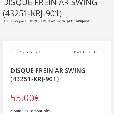
DISQUE FREIN AR SWING
FREIN
AR
(43251-KRJ-901)
SWING
(43251-
>
Boutique
>
DISQUE FREIN AR SWING (43251-KRJ-901)
KRJ-
901)
Produit précédent
Produit suivant
DISQUE FREIN AR SWING
(43251-KRJ-901)
55.00
€
> Modèles compatibles