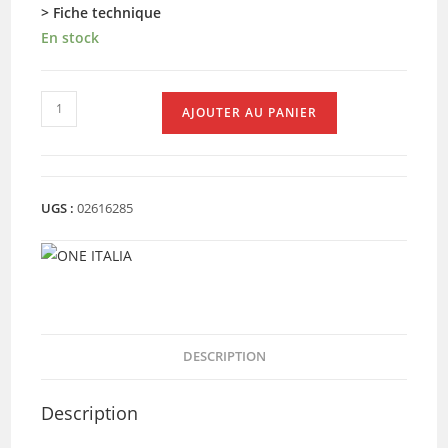
> Fiche technique
En stock
quantité
AJOUTER AU PANIER
de
DISQUE
FREIN
AR
UGS :
02616285
SWING
(43251-
KRJ-
901)
DESCRIPTION
Description