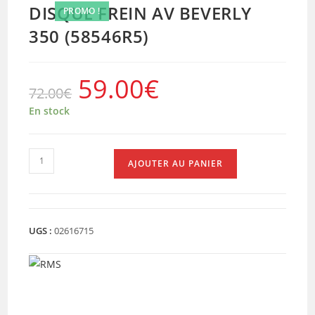
DISQUE FREIN AV BEVERLY
PROMO !
350 (58546R5)
59.00
€
Le
Le
72.00
€
prix
prix
initial
actuel
était :
est :
En stock
72.00€.
59.00€.
quantité
AJOUTER AU PANIER
de
DISQUE
FREIN
AV
UGS :
02616715
BEVERLY
350
(58546R5)