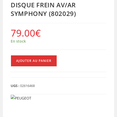
DISQUE FREIN AV/AR
SYMPHONY (802029)
79.00
€
En stock
quantité
AJOUTER AU PANIER
de
DISQUE
FREIN
AV/AR
UGS :
02616468
SYMPHONY
(802029)