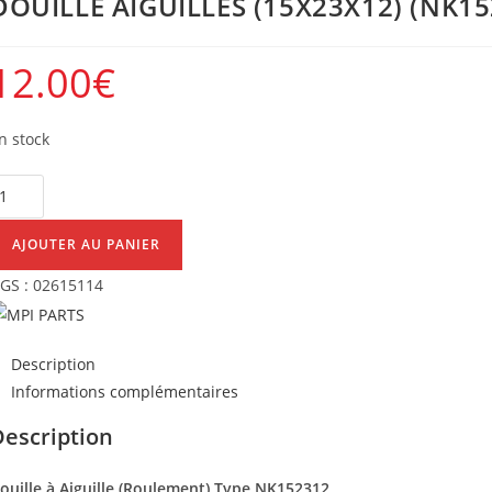
DOUILLE AIGUILLES (15X23X12) (NK15
12.00
€
n stock
uantité
e
OUILLE
AJOUTER AU PANIER
IGUILLES
GS :
02615114
15X23X12)
NK152312)
Description
Informations complémentaires
Description
ouille à Aiguille (Roulement) Type NK152312