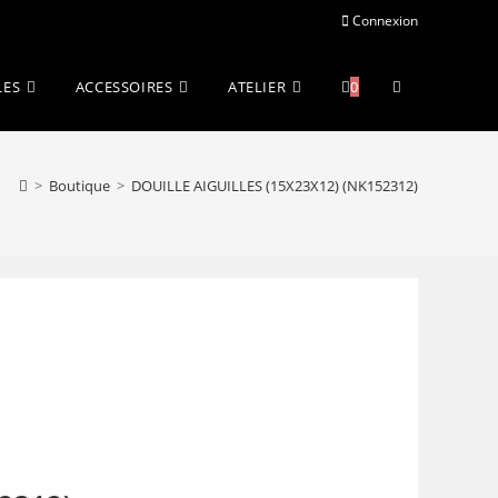
Connexion
Toggle
LES
ACCESSOIRES
ATELIER
0
website
>
Boutique
>
DOUILLE AIGUILLES (15X23X12) (NK152312)
search