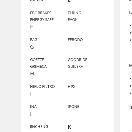
L
EBC BRAKES
ELRING
ENERGY SAFE
EVOK
F
FAG
FERODO
G
GOETZE
GOODRIDE
M
GRIMECA
GUILERA
H
HIFLO FILTRO
HPX
I
INA
IPONE
J
K
JINCHENG