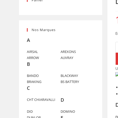
Panier
Nos Marques
E
A
q
d
AIRSAL
AREXONS
ARROW
AUVRAY
D
B
A
U
(
BANDO
BLACKWAY
(
BRAKING
BS BATTERY
C
D
CHT CHIARAVALLI
DID
DOMINO
D
E
DUNLOP