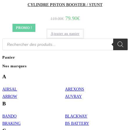
CYLINDRE PISTON BOOSTER / STUNT
Le
Le
79.90
€
119.00
€
prix
prix
initial
actuel
PROMO !
était :
est :
Ajouter au panier
119.00€.
79.90€.
Recherche
de
produits
Panier
Nos marques
A
AIRSAL
AREXONS
ARROW
AUVRAY
B
BANDO
BLACKWAY
BRAKING
BS BATTERY