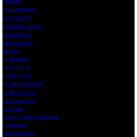
STARTER
ECHAPPEMENT
ELECTRICITÉ
BATTERIE / ACIDE
DÉMARREUR
RÉGULATEUR
RELAIS
FILTRATION
BOITE À AIR
FILTRE À AIR
FILTRE À ESSENCE
FILTRE À HUILE
HAUT MOTEUR
CULASSE
CULBUTEURS / SOUPAPES
CYLINDRE
DISTRIBUTION