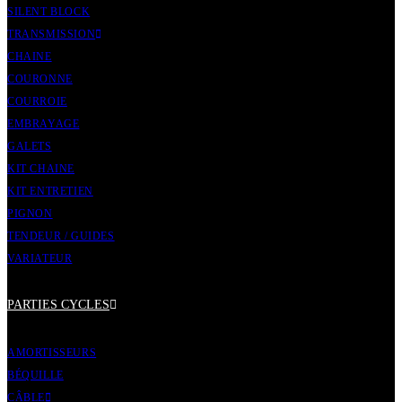
SILENT BLOCK
TRANSMISSION
CHAINE
COURONNE
COURROIE
EMBRAYAGE
GALETS
KIT CHAINE
KIT ENTRETIEN
PIGNON
TENDEUR / GUIDES
VARIATEUR
PARTIES CYCLES
AMORTISSEURS
BÉQUILLE
CÂBLE