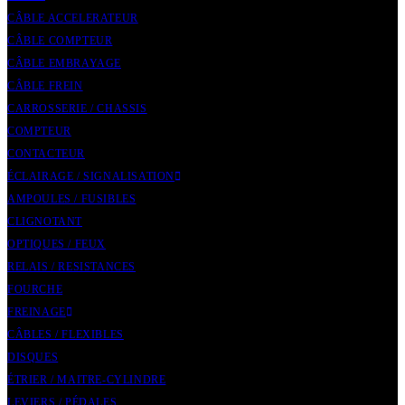
CÂBLE ACCELERATEUR
CÂBLE COMPTEUR
CÂBLE EMBRAYAGE
CÂBLE FREIN
CARROSSERIE / CHASSIS
COMPTEUR
CONTACTEUR
ÉCLAIRAGE / SIGNALISATION
AMPOULES / FUSIBLES
CLIGNOTANT
OPTIQUES / FEUX
RELAIS / RESISTANCES
FOURCHE
FREINAGE
CÂBLES / FLEXIBLES
DISQUES
ÉTRIER / MAITRE-CYLINDRE
LEVIERS / PÉDALES