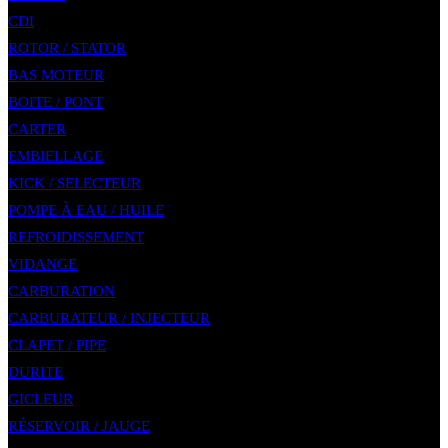
CDI
ROTOR / STATOR
BAS MOTEUR
BOITE / PONT
CARTER
EMBIELLAGE
KICK / SELECTEUR
POMPE À EAU / HUILE
REFROIDISSEMENT
VIDANGE
CARBURATION
CARBURATEUR / INJECTEUR
CLAPET / PIPE
DURITE
GICLEUR
RÉSERVOIR / JAUGE