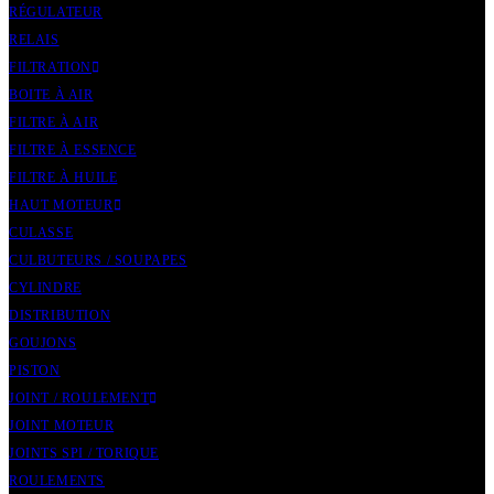
RÉGULATEUR
RELAIS
FILTRATION
BOITE À AIR
FILTRE À AIR
FILTRE À ESSENCE
FILTRE À HUILE
HAUT MOTEUR
CULASSE
CULBUTEURS / SOUPAPES
CYLINDRE
DISTRIBUTION
GOUJONS
PISTON
JOINT / ROULEMENT
JOINT MOTEUR
JOINTS SPI / TORIQUE
ROULEMENTS