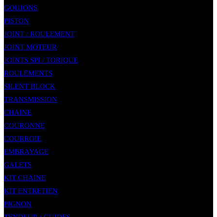
GOUJONS
PISTON
JOINT / ROULEMENT
JOINT MOTEUR
JOINTS SPI / TORIQUE
ROULEMENTS
SILENT BLOCK
TRANSMISSION
CHAINE
COURONNE
COURROIE
EMBRAYAGE
GALETS
KIT CHAINE
KIT ENTRETIEN
PIGNON