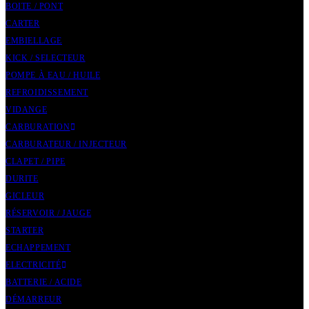
BOITE / PONT
CARTER
EMBIELLAGE
KICK / SELECTEUR
POMPE À EAU / HUILE
REFROIDISSEMENT
VIDANGE
CARBURATION
CARBURATEUR / INJECTEUR
CLAPET / PIPE
DURITE
GICLEUR
RÉSERVOIR / JAUGE
STARTER
ECHAPPEMENT
ELECTRICITÉ
BATTERIE / ACIDE
DÉMARREUR