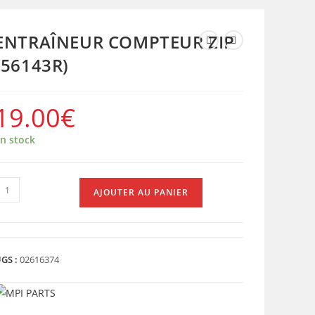
ENTRAÎNEUR COMPTEUR ZIP
(56143R)
19.00
€
n stock
uantité
AJOUTER AU PANIER
e
NTRAÎNEUR
COMPTEUR
IP
GS :
02616374
56143R)