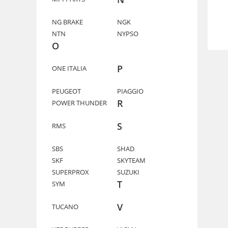
NG BRAKE
NGK
NTN
NYPSO
O
P
ONE ITALIA
PEUGEOT
PIAGGIO
R
POWER THUNDER
S
RMS
SBS
SHAD
SKF
SKYTEAM
SUPERPROX
SUZUKI
T
SYM
V
TUCANO