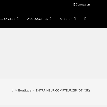
Connexion
Toggle
ES CYCLES
ACCESSOIRES
ATELIER
website
search
>
Boutique
>
ENTRAÎNEUR COMPTEUR ZIP (56143R)