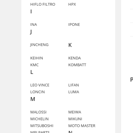
HIFLO FILTRO
HPX
I
INA
IPONE
J
K
JINCHENG
KEIHIN
KENDA
KMC
KOMBATT
L
P
LEO VINCE
LIFAN
LONCIN
LUMA
M
MALOSSI
MEIWA
MICHELIN
MIKUNI
MITSUBOSHI
MOTO MASTER
N
MPI PARTS