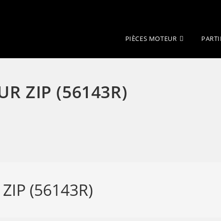
PIÈCES MOTEUR
PARTI
R ZIP (56143R)
IP (56143R)